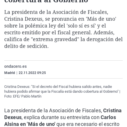
La rosa de los vientos
Caso
Extremadura
Virales
La presidenta de la Asociación de Fiscales,
Gente viajera
Retornados
Galicia
Televisión
Cristina Dexeus, se pronuncia en 'Más de uno'
Como el perro y el gat
Equipo de investigaci
La Rioja
Elecciones
sobre la polémica ley del 'solo sí es sí' y el
escrito emitido por el fiscal general. Además,
Operación Viuda Negr
Navarra
califica de "extrema gravedad" la derogación del
País Vasco
delito de sedición.
ondacero.es
Madrid
|
22.11.2022 09:25
Cristina Dexeus: "Si el decreto del Fiscal hubiera salido antes, nadie
hubiera podido afirmar que la Fiscalía está dando cobertura al Gobierno" |
Foto: EFE/ Pablo Martín
La presidenta de la Asociación de Fiscales,
Cristina
Dexeus
, explica durante su entrevista con
Carlos
Alsina en 'Más de uno'
que era necesario el escrito