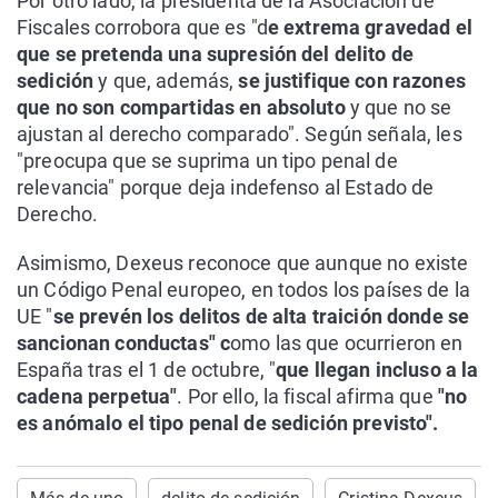
Por otro lado, la presidenta de la Asociación de
Fiscales corrobora que es "d
e extrema gravedad el
que se pretenda una supresión del delito de
sedición
y que, además,
se justifique con razones
que no son compartidas en absoluto
y que no se
ajustan al derecho comparado". Según señala, les
"preocupa que se suprima un tipo penal de
relevancia" porque deja indefenso al Estado de
Derecho.
Asimismo, Dexeus reconoce que aunque no existe
un Código Penal europeo, en todos los países de la
UE "
se prevén los delitos de alta traición donde se
sancionan conductas" c
omo las que ocurrieron en
España tras el 1 de octubre, "
que llegan incluso a la
cadena perpetua"
. Por ello, la fiscal afirma que
"no
es anómalo el tipo penal de sedición previsto".