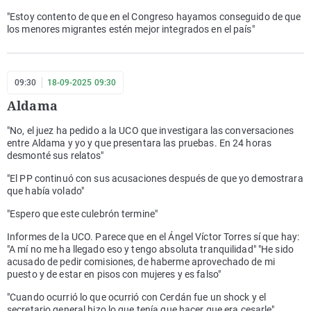
"Estoy contento de que en el Congreso hayamos conseguido de que
los menores migrantes estén mejor integrados en el país"
09:30
18-09-2025 09:30
Aldama
"No, el juez ha pedido a la UCO que investigara las conversaciones
entre Aldama y yo y que presentara las pruebas. En 24 horas
desmonté sus relatos"
"El PP continuó con sus acusaciones después de que yo demostrara
que había volado"
"Espero que este culebrón termine"
Informes de la UCO. Parece que en el Ángel Víctor Torres sí que hay:
"A mí no me ha llegado eso y tengo absoluta tranquilidad" "He sido
acusado de pedir comisiones, de haberme aprovechado de mi
puesto y de estar en pisos con mujeres y es falso"
"Cuando ocurrió lo que ocurrió con Cerdán fue un shock y el
secretario general hizo lo que tenía que hacer que era cesarle"