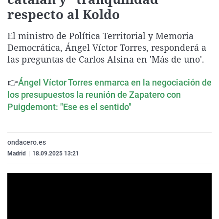
La rosa de los vientos
Caso
Extremadura
Virales
respecto al Koldo
Gente viajera
Retornados
Galicia
Televisión
El ministro de Política Territorial y Memoria
Como el perro y el gat
Equipo de investigaci
La Rioja
Elecciones
Democrática, Ángel Víctor Torres, responderá a
las preguntas de Carlos Alsina en 'Más de uno'.
Operación Viuda Negr
Navarra
País Vasco
👉
Ángel Víctor Torres enmarca en la negociación de
los presupuestos la reunión de Zapatero con
Puigdemont: "Ese es el sentido"
ondacero.es
Madrid
|
18.09.2025 13:21