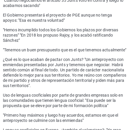
"Cuando negociamos el artículo 35 Junts votó en contra y luego lo
acabamos sacando"
El Gobierno presentará el proyecto de PGE aunque no tenga
apoyos: "Esa es nuestra voluntad"
"Hemos incumplido todos los Gobiernos los plazos por diversas
razones" "En 2018 los propuso Rajoy, y los acabó ratificando
Sánchez"
"Tenemos un buen presupuesto que es el que tenemos actualmente"
¿Qué es lo que acaban de pactar con Junts? "Un anteproyecto con
enmiendas presentadas por Junts y tenemos que negociar. Habrá
sentido común al final de todo. Un partido de carácter nacionalista
defiende lo mejor para sus territorios. Yo me reúno con compañeros
de mi partido y otros de representación territorial y piden más para
sus territorios".
Uso de lenguas cooficiales por parte de grandes empresas solo en
las comunidades que tienen lengua cooficial: "Esa puede ser la
propuesta que se eleve por parte de mi formación política"
"Primero hay máximos y luego hay acuerdos, estamos en que el
anteproyecto se culmine con las enmiendas"