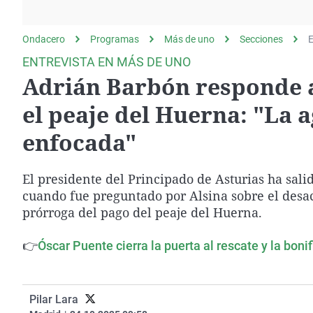
La rosa de los vientos
Caso
Extremadura
Gente viajera
Retornados
Galicia
Ondacero
Programas
Más de uno
Secciones
E
Como el perro y el
Equipo de investigación
La Rioja
ENTREVISTA EN MÁS DE UNO
gato
Adrián Barbón responde a
Operación Viuda
Navarra
Negra
País Vasco
el peaje del Huerna: "La 
enfocada"
El presidente del Principado de Asturias ha sal
cuando fue preguntado por Alsina sobre el desacu
prórroga del pago del peaje del Huerna.
👉
Óscar Puente cierra la puerta al rescate y la boni
Pilar Lara