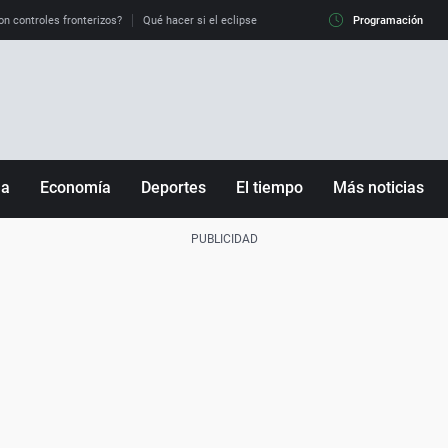
on controles fronterizos?
Qué hacer si el eclipse me pilla conduciendo
Programación
Qué tiempo 
ña
Economía
Deportes
El tiempo
Más noticias
Fútbol
Sociedad
Baloncesto
Mundo
Tenis
Salud
Motor
Cultura
Ciencia y Tecnología
adrid
Gastronomía
nciana
Medio ambiente