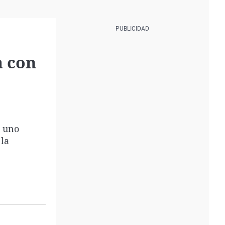
a con
e uno
 la