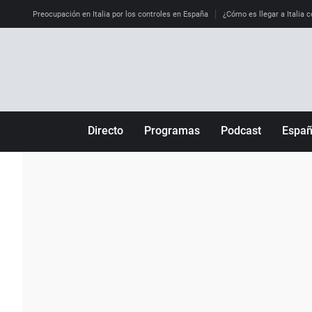
Preocupación en Italia por los controles en España
¿Cómo es llegar a Italia c
Directo
Programas
Podcast
Espa
Más de uno
Los Perseguidos
Andalucía
Por fin
Malas decisiones
Aragón
Julia en la onda
Expedientes del más allá
Baleares
La brújula
El viaje del Guernica
Cantabria
Radioestadio
Invisibles
Cataluña
Radioestadio noche
Prohibido morirse
Comunidad de M
El colegio invisible
Esto no ha pasado
Comunitat Vale