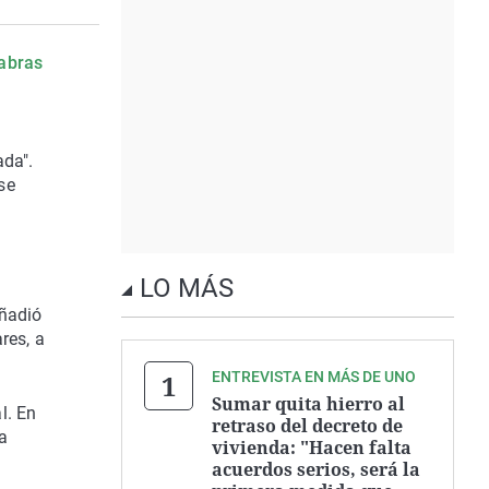
labras
ada".
se
LO MÁS
añadió
res, a
ENTREVISTA EN MÁS DE UNO
Sumar quita hierro al
l. En
retraso del decreto de
a
vivienda: "Hacen falta
acuerdos serios, será la