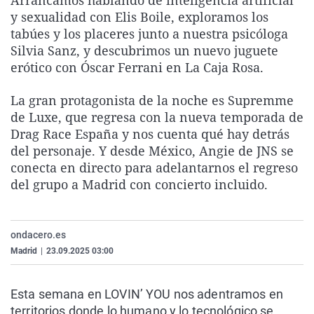
Arrancamos hablando de inteligencia artificial
La rosa de los vientos
Caso
Extremadura
Virales
y sexualidad con Elis Boile, exploramos los
tabúes y los placeres junto a nuestra psicóloga
Gente viajera
Retornados
Galicia
Televisión
Silvia Sanz, y descubrimos un nuevo juguete
Como el perro y el gat
Equipo de investigaci
La Rioja
Elecciones
erótico con Óscar Ferrani en La Caja Rosa.
Operación Viuda Negr
Navarra
La gran protagonista de la noche es Supremme
País Vasco
de Luxe, que regresa con la nueva temporada de
Drag Race España y nos cuenta qué hay detrás
del personaje. Y desde México, Angie de JNS se
conecta en directo para adelantarnos el regreso
del grupo a Madrid con concierto incluido.
ondacero.es
Madrid
|
23.09.2025 03:00
Esta semana en LOVIN’ YOU nos adentramos en
territorios donde lo humano y lo tecnológico se