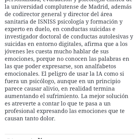
La rosa de los vientos
Caso
Extremadura
Virales
la universidad complutense de Madrid, además
de codirector general y director del área
Gente viajera
Retornados
Galicia
Televisión
sanitaria de ISNISS psicología y formación y
Como el perro y el gat
Equipo de investigaci
La Rioja
Elecciones
experto en duelo, en conductas suicidas e
investigador doctoral de conductas autolesivas y
Operación Viuda Negr
Navarra
suicidas en entorno digitales, afirma que a los
País Vasco
jóvenes les cuesta mucho hablar de sus
emociones, porque no conocen las palabras en
las que poder expresarse, son analfabetos
emocionales. El peligro de usar la IA como si
fuera un psicólogo, aunque en un principio
parece causar alivio, en realidad termina
aumentando el sufrimiento. La mejor solución
es atreverte a contar lo que te pasa a un
profesional expresando las emociones que te
causan tanto dolor.