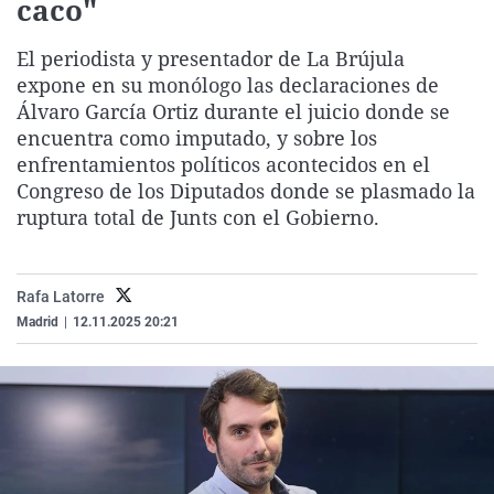
caco"
La rosa de los vientos
Caso
Extremadura
Virales
El periodista y presentador de La Brújula
Gente viajera
Retornados
Galicia
Televisión
expone en su monólogo las declaraciones de
Como el perro y el gat
Equipo de investigaci
La Rioja
Elecciones
Álvaro García Ortiz durante el juicio donde se
Operación Viuda Negr
Navarra
encuentra como imputado, y sobre los
enfrentamientos políticos acontecidos en el
País Vasco
Congreso de los Diputados donde se plasmado la
ruptura total de Junts con el Gobierno.
Rafa Latorre
Madrid
|
12.11.2025 20:21