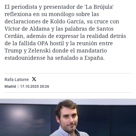
La rosa de los vientos
Caso
Extremadura
Virales
El periodista y presentador de 'La Brújula'
reflexiona en su monólogo sobre las
Gente viajera
Retornados
Galicia
Televisión
declaraciones de Koldo García, su cruce con
Como el perro y el gat
Equipo de investigaci
La Rioja
Elecciones
Víctor de Aldama y las palabras de Santos
Cerdán, además de expresar la realidad detrás
Operación Viuda Negr
Navarra
de la fallida OPA hostil y la reunión entre
País Vasco
Trump y Zelenski donde el mandatario
estadounidense ha señalado a España.
Rafa Latorre
Madrid
|
17.10.2025 20:26