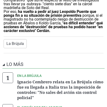
comparativo” que sufre respecto al resto de investigados
tras llevar ya -subraya- "
ciento siete días" en la cárcel
madrileña de Soto del Real.
Por eso,
ha vuelto a pedir al juez Leopoldo Puente que
ponga fin a su situación de prisión preventiva
porque, si el
magistrado no ha contemplado riesgo de destrucción de
pruebas en Ábalos o Koldo García,
"
es dif
ícil entender" qu
é
acciones de "
destrucción" de pruebas ha podido hacer "
en
carácter exclusivo" Cerdán.
La Brújula
LO MÁS
EN LA BRÚJULA
Ignacio Cembrero relata en La Brújula cómo
fue su llegada a Italia tras la imposición de
controles: "No sales del avión sin control
policial"