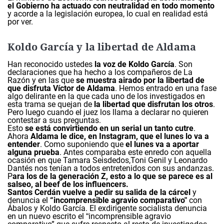
el Gobierno ha actuado con neutralidad en todo momento
y acorde a la legislación europea, lo cual en realidad está
por ver.
Koldo García y la libertad de Aldama
Han reconocido ustedes
la voz de Koldo García
. Son
declaraciones que ha hecho a los compañeros de La
Razón y en las que
se muestra airado por la libertad de
que disfruta Víctor de Aldama
. Hemos entrado en una fase
algo delirante en la que cada uno de los investigados en
esta trama se quejan de
la libertad que disfrutan los otros
.
Pero luego cuando el juez los llama a declarar no quieren
contestar a sus preguntas.
Esto
se está convirtiendo en un serial un tanto cutre
.
Ahora
Aldama le dice, en Instagram, que el lunes lo va a
entender
. Como suponiendo que
el lunes va a aportar
alguna prueba
. Antes comparaba este enredo con aquella
ocasión en que Tamara Seisdedos,Toni Genil y Leonardo
Dantés nos tenían a todos entretenidos con sus andanzas.
P
ara los de la generación Z, esto a lo que se parece es al
salseo, al beef de los influencers.
Santos Cerd
án vuelve a pedir su salida de la cárcel
y
denuncia el
“
incomprensible agravio comparativo"
con
Ábalos y Koldo García. El exdirigente socialista denuncia
en un nuevo escrito el
incomprensible agravio
“