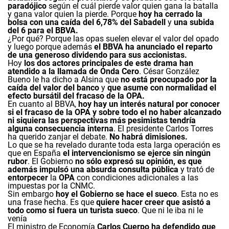
paradójico
según el cuál pierde valor quien gana la batalla
y gana valor quien la pierde. Porque
hoy ha cerrado la
bolsa con una caída del 6,78% del Sabadell
y
una subida
del 6 para el BBVA.
¿Por qué? Porque las opas suelen elevar el valor del opado
y luego porque además
el BBVA ha anunciado el reparto
de una generoso dividendo para sus accionistas.
Hoy
los dos actores principales de este drama han
atendido a la llamada de Onda Cero
. César González
Bueno le ha dicho a Alsina que
no está preocupado por la
caída del valor del banco
y
que asume con normalidad el
efecto bursátil del fracaso de la OPA.
En cuanto al BBVA,
hoy hay un interés natural por conocer
si el fracaso de la OPA y sobre todo el no haber alcanzado
ni siquiera las perspectivas más pesimistas tendría
alguna consecuencia interna
. El presidente Carlos Torres
ha querido zanjar el debate.
No habrá dimisiones.
Lo que se ha revelado durante toda esta larga operación es
que en España
el intervencionismo se ejerce sin ningún
rubor
. El Gobierno
no sólo expresó su opinión, es que
además impulsó una absurda consulta pública
y trató de
entorpecer
la
OPA
con condiciones adicionales a las
impuestas por la CNMC.
Sin embargo
hoy el Gobierno se hace el sueco
. Esta no es
una frase hecha. Es que
quiere hacer creer que asistó a
todo como si fuera un turista sueco
. Que ni le iba ni le
venía
El ministro de Economía
Carlos Cuerpo ha defendido que