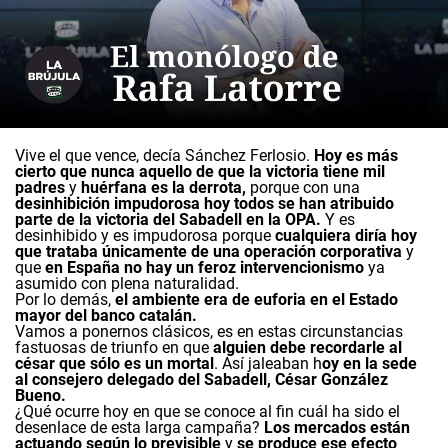
Vive el que vence, decía Sánchez Ferlosio.
Hoy es más
cierto que nunca aquello de que la victoria tiene mil
padres
y
huérfana es la derrota,
porque con una
desinhibición impudorosa hoy todos se han atribuido
parte de la victoria del Sabadell en la OPA.
Y es
desinhibido y es impudorosa porque
cualquiera diría hoy
que trataba únicamente de una operación corporativa
y
que
en España no hay un feroz intervencionismo
ya
asumido con plena naturalidad.
Por lo demás,
el ambiente era de euforia en el Estado
mayor del banco catalán.
Vamos a ponernos clásicos, es en estas circunstancias
fastuosas de triunfo en que
alguien debe recordarle al
césar que sólo es un mortal
. Así jaleaban h
oy en la sede
al consejero delegado del Sabadell, César González
Bueno.
¿Qué ocurre hoy en que se conoce al fin cuál ha sido el
desenlace de esta larga campaña?
Los mercados están
actuando según lo previsible
y
se produce ese efecto