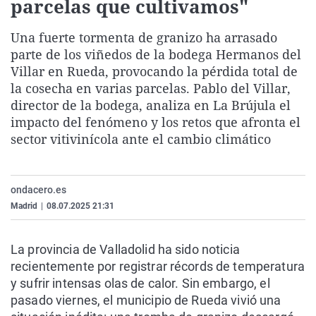
parcelas que cultivamos"
La rosa de los vientos
Caso
Extremadura
Virales
Una fuerte tormenta de granizo ha arrasado
Gente viajera
Retornados
Galicia
Televisión
parte de los viñedos de la bodega Hermanos del
Como el perro y el gat
Equipo de investigaci
La Rioja
Elecciones
Villar en Rueda, provocando la pérdida total de
Operación Viuda Negr
Navarra
la cosecha en varias parcelas. Pablo del Villar,
director de la bodega, analiza en La Brújula el
País Vasco
impacto del fenómeno y los retos que afronta el
sector vitivinícola ante el cambio climático
ondacero.es
Madrid
|
08.07.2025 21:31
La provincia de Valladolid ha sido noticia
recientemente por registrar récords de temperatura
y sufrir intensas olas de calor. Sin embargo, el
pasado viernes, el municipio de Rueda vivió una