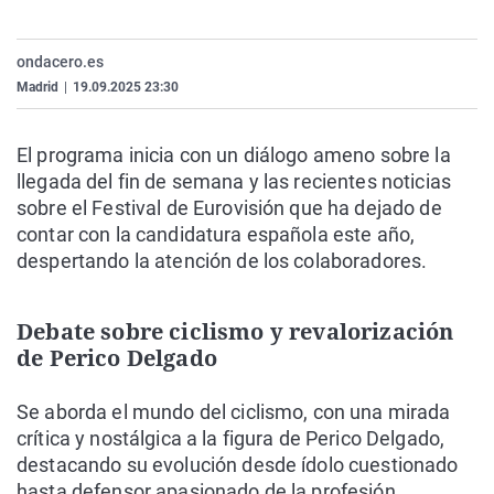
La rosa de los vientos
Caso
Extremadura
Virales
Gente viajera
Retornados
Galicia
Televisión
ondacero.es
Madrid
|
19.09.2025 23:30
Como el perro y el gat
Equipo de investigaci
La Rioja
Elecciones
Operación Viuda Negr
Navarra
El programa inicia con un diálogo ameno sobre la
País Vasco
llegada del fin de semana y las recientes noticias
sobre el Festival de Eurovisión que ha dejado de
contar con la candidatura española este año,
despertando la atención de los colaboradores.
Debate sobre ciclismo y revalorización
de Perico Delgado
Se aborda el mundo del ciclismo, con una mirada
crítica y nostálgica a la figura de Perico Delgado,
destacando su evolución desde ídolo cuestionado
hasta defensor apasionado de la profesión.