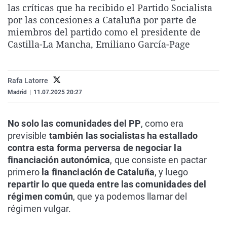
las críticas que ha recibido el Partido Socialista
La rosa de los vientos
Caso
Extremadura
Virales
por las concesiones a Cataluña por parte de
Gente viajera
Retornados
Galicia
Televisión
miembros del partido como el presidente de
Castilla-La Mancha, Emiliano García-Page
Como el perro y el gat
Equipo de investigaci
La Rioja
Elecciones
Operación Viuda Negr
Navarra
País Vasco
Rafa Latorre
Madrid
|
11.07.2025 20:27
No solo las comunidades del PP
, como era
previsible
también las socialistas ha estallado
contra esta forma perversa de negociar la
financiación autonómica
, que consiste en pactar
primero
la financiación de Cataluña
, y luego
repartir lo que queda entre las comunidades del
régimen común
, que ya podemos llamar del
régimen vulgar.