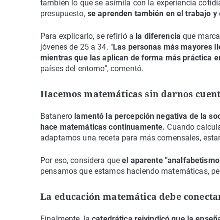
también lo que se asimila con la experiencia coti
presupuesto,
se aprenden también en el trabajo y e
Para explicarlo, se refirió a
la diferencia
que marca 
jóvenes de 25 a 34. "
Las personas más mayores ll
mientras que las aplican de forma más práctica en
países del entorno", comentó.
Hacemos matemáticas sin darnos cuen
Batanero
lamentó la percepción negativa de la so
hace matemáticas continuamente.
Cuando calcula
adaptamos una receta para más comensales, esta
Por eso, considera que
el aparente "analfabetismo 
pensamos que estamos haciendo matemáticas, pero
La educación matemática debe conectar 
Finalmente, la
catedrática reivindicó que la ense