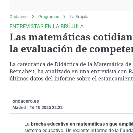
La rosa de los vientos
Caso
Extremadura
Gente viajera
Retornados
Galicia
Ondacero
Programas
La Brújula
Como el perro y el
Equipo de investigación
La Rioja
ENTREVISTAS EN LA BRÚJULA
gato
Las matemáticas cotidiana
Operación Viuda
Navarra
Negra
País Vasco
la evaluación de compete
La catedrática de Didáctica de la Matemática d
Bernabéu, ha analizado en una entrevista con Ra
últimos datos del informe sobre el estancamien
ondacero.es
Madrid
|
16.10.2025 22:22
La
brecha educativa en matemáticas sigue ampli
sistema educativo. Un reciente informe de la Fund