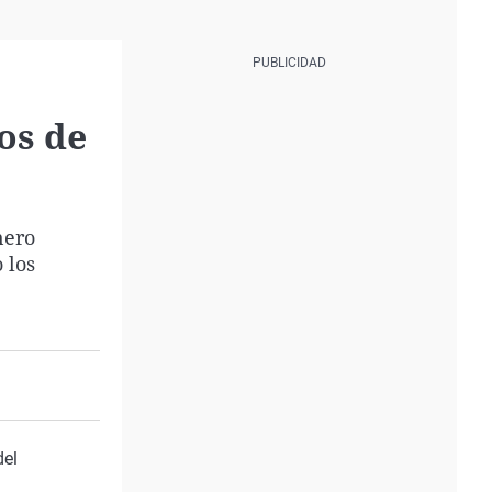
os de
nero
 los
del
n