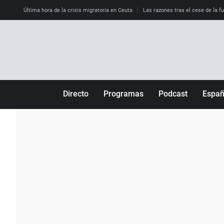
Última hora de la crisis migratoria en Ceuta
Las razones tras el cese de la f
Directo
Programas
Podcast
Espa
Más de uno
Los Perseguidos
Andalucía
Por fin
Malas decisiones
Aragón
Julia en la onda
Expedientes del más allá
Baleares
La brújula
El viaje del Guernica
Cantabria
Radioestadio
Invisibles
Cataluña
Radioestadio noche
Prohibido morirse
Comunidad de M
El colegio invisible
Esto no ha pasado
Comunitat Vale