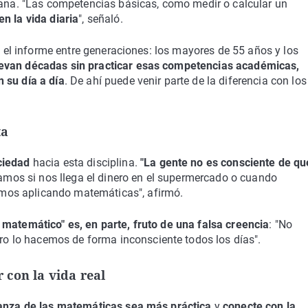
diana. "Las competencias básicas, como medir o calcular un
n la vida diaria
", señaló.
el informe entre generaciones: los mayores de 55 años y los
evan décadas sin practicar esas competencias académicas,
 su día a día
. De ahí puede venir parte de la diferencia con los
ta
ciedad
hacia esta disciplina.
"La gente no es consciente de qu
mos si nos llega el dinero en el supermercado o cuando
mos aplicando matemáticas", afirmó.
matemático" es, en parte, fruto de una falsa creencia
: "No
 lo hacemos de forma inconsciente todos los días".
con la vida real
ñanza de las matemáticas sea más práctica
y
conecte con la