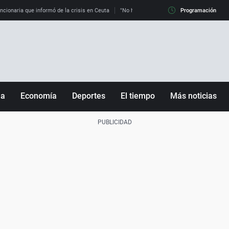
uncionaria que informó de la crisis en Ceuta
"No hay mafias, que no nos engañen": exper
Programación
ña
Economía
Deportes
El tiempo
Más noticias
Fútbol
Sociedad
Baloncesto
Mundo
Tenis
Salud
Motor
Cultura
Ciencia y Tecnología
adrid
Gastronomía
nciana
Medio ambiente