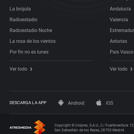
La brújula
Andalucía
Radioestadio
Valencia
Radioestadio Noche
Extremadu
La rosa de los vientos
Asturias
Por fin no es lunes
País Vasco
Ver todo
Ver todo
DESCARGA LA APP
Android
iOS
Copyright © Uniprex, S.A.U., C/ Fuerteventura 12
San Sebastián de los Reyes, 28703 Madrid