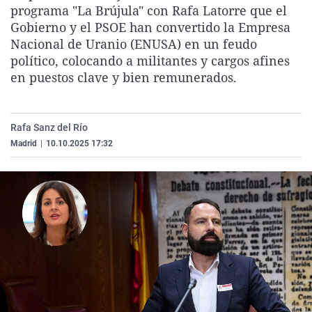
programa "La Brújula" con Rafa Latorre que el
La rosa de los vientos
Caso
Extremadura
Virales
Gobierno y el PSOE han convertido la Empresa
Gente viajera
Retornados
Galicia
Televisión
Nacional de Uranio (ENUSA) en un feudo
político, colocando a militantes y cargos afines
Como el perro y el gat
Equipo de investigaci
La Rioja
Elecciones
en puestos clave y bien remunerados.
Operación Viuda Negr
Navarra
País Vasco
Rafa Sanz del Río
Madrid
|
10.10.2025 17:32