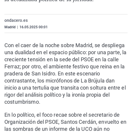
La rosa de los vientos
Caso
Extremadura
Virales
Gente viajera
Retornados
Galicia
Televisión
ondacero.es
Como el perro y el gat
Equipo de investigaci
La Rioja
Elecciones
Madrid
|
16.05.2025 00:01
Operación Viuda Negr
Navarra
Con el caer de la noche sobre Madrid, se despliega
País Vasco
una dualidad en el espacio público: por una parte, la
creciente tensión en la sede del PSOE en la calle
Ferraz; por otro, el ambiente festivo que reina en la
pradera de San Isidro. En este escenario
contrastante, los micrófonos de La Brújula dan
inicio a una tertulia que transita con soltura entre el
rigor del análisis político y la ironía propia del
costumbrismo.
En lo político, el foco recae sobre el secretario de
Organización del PSOE, Santos Cerdán, envuelto en
las sombras de un informe de la UCO aún no