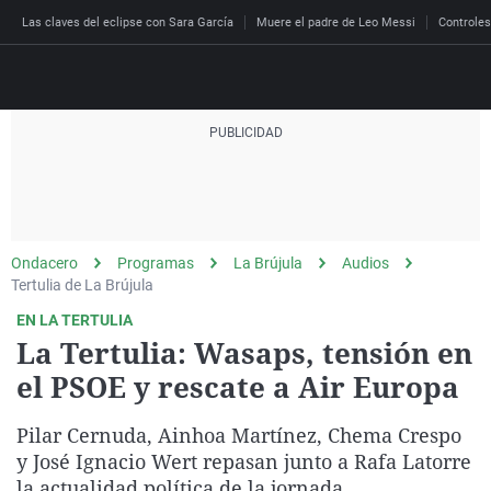
Las claves del eclipse con Sara García
Muere el padre de Leo Messi
Controles
Directo
Programas
Podcast
Más de uno
Los Perseguidos
Andalucía
Fútbol
Sociedad
Ondacero
Programas
La Brújula
Audios
España
Por fin
Malas decisiones
Aragón
Baloncesto
Mundo
Tertulia de La Brújula
Economía
Julia en la onda
Expedientes del más a
Baleares
Tenis
Salud
EN LA TERTULIA
La Tertulia: Wasaps, tensión en
Deportes
La brújula
El viaje del Guernica
Cantabria
Motor
Cultura
el PSOE y rescate a Air Europa
El tiempo
Radioestadio
Invisibles
Cataluña
Ciencia y Tecnología
Más noticias
Pilar Cernuda, Ainhoa Martínez, Chema Crespo
Radioestadio noche
Prohibido morirse
Comunidad de Madrid
Gastronomía
y José Ignacio Wert repasan junto a Rafa Latorre
El colegio invisible
Esto no ha pasado
Comunitat Valenciana
Medio ambiente
la actualidad política de la jornada.