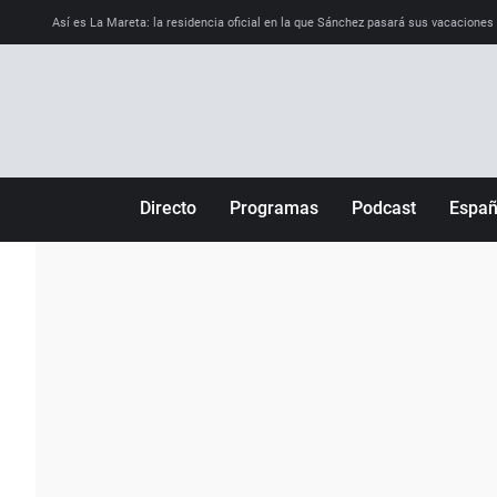
Así es La Mareta: la residencia oficial en la que Sánchez pasará sus vacaciones
Directo
Programas
Podcast
Espa
Más de uno
Los Perseguidos
Andalucía
Por fin
Malas decisiones
Aragón
Julia en la onda
Expedientes del más allá
Baleares
La brújula
El viaje del Guernica
Cantabria
Radioestadio
Invisibles
Cataluña
Radioestadio noche
Prohibido morirse
Comunidad de M
El colegio invisible
Esto no ha pasado
Comunitat Vale