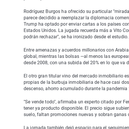
Rodríguez Burgos ha ofrecido su particular "mirada
parece decidido a reemplazar la diplomacia comercia
Trump ha optado por enviar cartas a los países co
Estados Unidos. La jugada recuerda más a Vito Cor
podrán rechazar", se ha ironizado desde el estudio.
Entre amenazas y acuerdos millonarios con Arabia 
global, mientras las bolsas —al menos las europeas
desde 2008, con una subida del 20% en lo que va d
El otro gran titular vino del mercado inmobiliario 
propias de la burbuja inmobiliaria de hace casi do
descenso, ahorro acumulado durante la pandemia y
"Se vende todo", afirmaba un experto citado por Fe
tener ya producto disponible. El precio sigue subien
suelo, faltan promociones nuevas y sobran ganas 
La jornada también dejó espacio para el seguimien