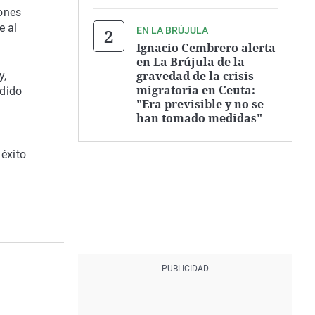
iones
e al
EN LA BRÚJULA
Ignacio Cembrero alerta
en La Brújula de la
gravedad de la crisis
y,
migratoria en Ceuta:
idido
"Era previsible y no se
han tomado medidas"
 éxito