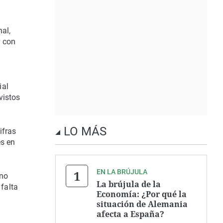
al,
r con
ial
vistos
LO MÁS
ifras
és en
EN LA BRÚJULA
 no
La brújula de la
 falta
Economía: ¿Por qué la
situación de Alemania
afecta a España?