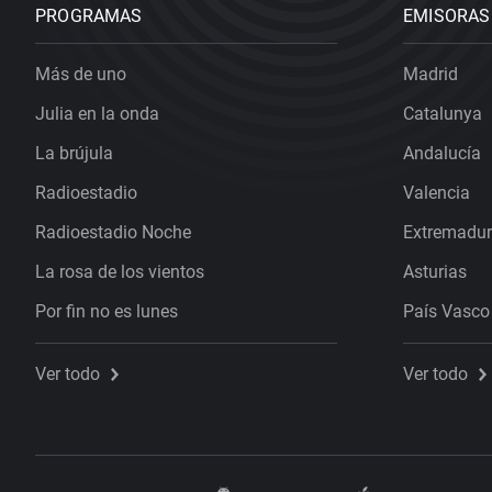
PROGRAMAS
EMISORAS
Más de uno
Madrid
Julia en la onda
Catalunya
La brújula
Andalucía
Radioestadio
Valencia
Radioestadio Noche
Extremadu
La rosa de los vientos
Asturias
Por fin no es lunes
País Vasco
Ver todo
Ver todo