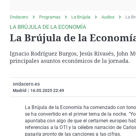
La rosa de los vientos
Caso
Extremadura
Gente viajera
Retornados
Galicia
Ondacero
Programas
La Brújula
Audios
La Br
Como el perro y el
Equipo de investigación
La Rioja
LA BRÚJULA DE LA ECONOMÍA
gato
La Brújula de la Economí
Operación Viuda
Navarra
Negra
País Vasco
Ignacio Rodríguez Burgos, Jesús Rivasés, John Mu
principales asuntos económicos de la jornada.
ondacero.es
Madrid
|
16.05.2025 22:49
La Brújula de la Economía ha comenzado con tono 
se ha convertido en el primer tema de la noche. "Yo
apuntaba con algo de que el certamen europeo hab
referencias a la OTI y la célebre narración de Carl
pasaría pronto de las canciones a las cifras.