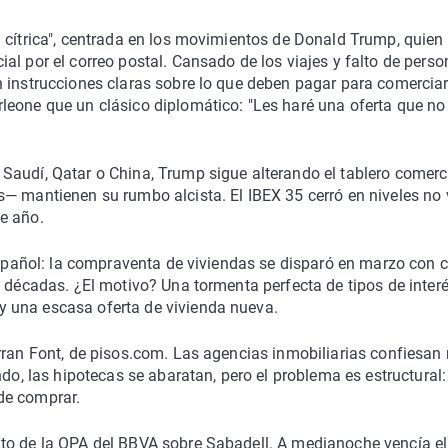
 cítrica", centrada en los movimientos de Donald Trump, quien
l por el correo postal. Cansado de los viajes y falto de person
n instrucciones claras sobre lo que deben pagar para comercia
leone que un clásico diplomático: "Les haré una oferta que no
Saudí, Qatar o China, Trump sigue alterando el tablero comerc
— mantienen su rumbo alcista. El IBEX 35 cerró en niveles no 
e año.
español: la compraventa de viviendas se disparó en marzo con c
s décadas. ¿El motivo? Una tormenta perfecta de tipos de inter
 una escasa oferta de vivienda nueva.
rran Font, de pisos.com. Las agencias inmobiliarias confiesan
do, las hipotecas se abaratan, pero el problema es estructural:
de comprar.
to de la OPA del BBVA sobre Sabadell. A medianoche vencía el