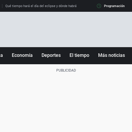
Qué tiempo hará el día del eclipse y dónde habrá nubes
Programación
ña
Economía
Deportes
El tiempo
Más noticias
Fútbol
Sociedad
Baloncesto
Mundo
Tenis
Salud
Motor
Cultura
Ciencia y Tecnología
adrid
Gastronomía
nciana
Medio ambiente