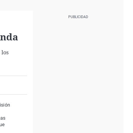
enda
 los
isión
Las
que