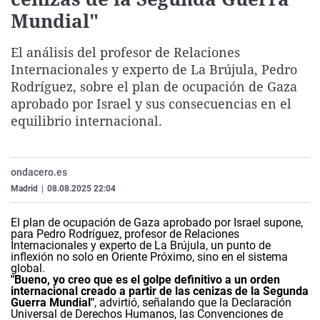
La rosa de los vientos
Caso
Extremadura
Virales
Mundial"
Gente viajera
Retornados
Galicia
Televisión
El análisis del profesor de Relaciones
Como el perro y el gat
Equipo de investigaci
La Rioja
Elecciones
Internacionales y experto de La Brújula, Pedro
Rodríguez, sobre el plan de ocupación de Gaza
Operación Viuda Negr
Navarra
aprobado por Israel y sus consecuencias en el
País Vasco
equilibrio internacional.
ondacero.es
Madrid
|
08.08.2025 22:04
El plan de ocupación de Gaza aprobado por Israel supone,
para Pedro Rodríguez, profesor de Relaciones
Internacionales y experto de
La Brújula
, un punto de
inflexión no solo en Oriente Próximo, sino en el sistema
global.
"Bueno, yo creo que es el golpe definitivo a un orden
internacional creado a partir de las cenizas de la Segunda
Guerra Mundial"
, advirtió, señalando que la Declaración
Universal de Derechos Humanos, las Convenciones de