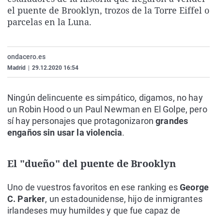
La rosa de los vientos
Caso
Extremadura
Virales
el puente de Brooklyn, trozos de la Torre Eiffel o
parcelas en la Luna.
Gente viajera
Retornados
Galicia
Televisión
Como el perro y el gat
Equipo de investigaci
La Rioja
Elecciones
ondacero.es
Operación Viuda Negr
Navarra
Madrid
|
29.12.2020 16:54
País Vasco
Ningún delincuente es simpático, digamos, no hay
un Robin Hood o un Paul Newman en El Golpe, pero
sí hay personajes que protagonizaron
grandes
engaños sin usar la violencia
.
El "dueño" del puente de Brooklyn
Uno de vuestros favoritos en ese ranking es
George
C. Parker
, un estadounidense, hijo de inmigrantes
irlandeses muy humildes y que fue capaz de