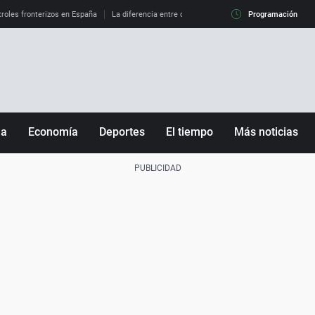
roles fronterizos en España
La diferencia entre observar el eclipse al 99% y al 100%
Programación
ña
Economía
Deportes
El tiempo
Más noticias
Fútbol
Sociedad
Baloncesto
Mundo
Tenis
Salud
Motor
Cultura
Ciencia y Tecnología
adrid
Gastronomía
nciana
Medio ambiente