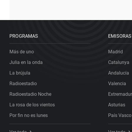
PROGRAMAS
EMISORAS
Más de uno
Madrid
Julia en la onda
Catalunya
La brújula
Andalucía
Radioestadio
Valencia
Radioestadio Noche
Extremadu
La rosa de los vientos
Asturias
Por fin no es lunes
País Vasco