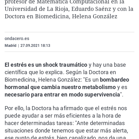
profesor de Matemática Computacional en la
La rosa de los vientos
Caso
Extremadura
Virales
Universidad de La Rioja, Eduardo Saénz y con la
Doctora en Biomedicina, Helena González
Gente viajera
Retornados
Galicia
Televisión
Como el perro y el gat
Equipo de investigaci
La Rioja
Elecciones
Operación Viuda Negr
Navarra
ondacero.es
Madrid
|
27.09.2021 18:13
País Vasco
El estrés es un shock traumático
y hay una base
científica que lo explica. Según la Doctora en
Biomedicina, Helena González: "Es un
bombardeo
hormonal que cambia nuestro metabolismo
y es
necesario para entrar en modo supervivencia
".
Por ello, la Doctora ha afirmado que el estrés nos
puede ayudar a ser más eficientes a la hora de
hacer determinadas tareas: "Ante determinadas
situaciones donde tenemos que estar más alerta,
ese punto de estrés, bien canalizado, nos da una