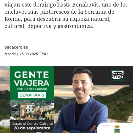
viajan este domingo hasta Benahavís, uno de los
La rosa de los vientos
Caso
Extremadura
Virales
enclaves más pintorescos de la Serranía de
Gente viajera
Retornados
Galicia
Televisión
Ronda, para descubrir su riqueza natural,
cultural, deportiva y gastronómica.
Como el perro y el gat
Equipo de investigaci
La Rioja
Elecciones
Operación Viuda Negr
Navarra
País Vasco
ondacero.es
Madrid
|
25.09.2025 17:41