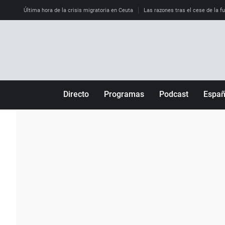
Última hora de la crisis migratoria en Ceuta
Las razones tras el cese de la f
Directo
Programas
Podcast
Espa
Más de uno
Los Perseguidos
Andalucía
Por fin
Malas decisiones
Aragón
Julia en la onda
Expedientes del más allá
Baleares
La brújula
El viaje del Guernica
Cantabria
Radioestadio
Invisibles
Cataluña
Radioestadio noche
Prohibido morirse
Comunidad de M
El colegio invisible
Esto no ha pasado
Comunitat Vale