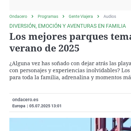
La rosa de los vientos
Caso
Extremadura
Gente viajera
Retornados
Galicia
Ondacero
Programas
Gente Viajera
Audios
Como el perro y el
Equipo de investigación
La Rioja
DIVERSIÓN, EMOCIÓN Y AVENTURAS EN FAMILIA
gato
Los mejores parques temá
Operación Viuda
Navarra
Negra
País Vasco
verano de 2025
¿Alguna vez has soñado con dejar atrás las pla
con personajes y experiencias inolvidables? Lo
para toda la familia, adrenalina y momentos m
ondacero.es
Europa
|
05.07.2025 13:01