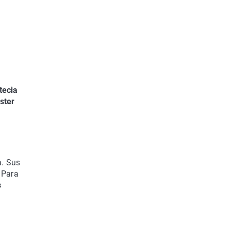
tecia
ster
a. Sus
 Para
s