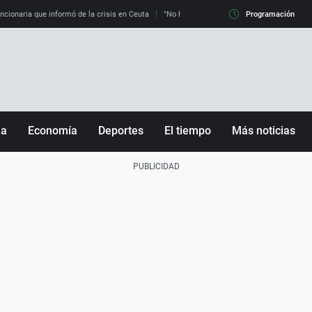
uncionaria que informó de la crisis en Ceuta
"No hay mafias, que no nos engañen": exper
Programación
ña
Economía
Deportes
El tiempo
Más noticias
Fútbol
Sociedad
Baloncesto
Mundo
Tenis
Salud
Motor
Cultura
Ciencia y Tecnología
adrid
Gastronomía
nciana
Medio ambiente