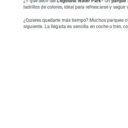
¿Y qué decir del
Legoland Water Park
? Un
parque 
ladrillos de colores, ideal para refrescarse y seguir
¿Quieres quedarte más tiempo? Muchos parques ofre
siguiente. La llegada es sencilla en coche o tren, 