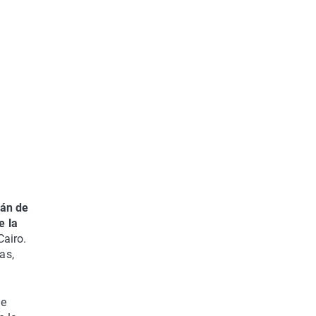
tán de
e la
airo.
as,
ue