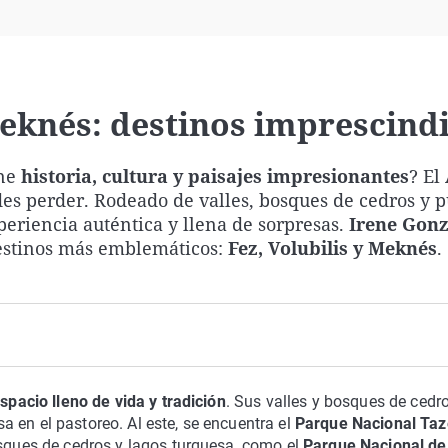
Virales
Televisión
Elecciones
Meknés: destinos imprescind
ine
historia, cultura y paisajes impresionantes
? El
es perder. Rodeado de valles, bosques de cedros y 
xperiencia auténtica y llena de sorpresas.
Irene Gonz
estinos más emblemáticos:
Fez, Volubilis y Meknés
.
spacio lleno de vida y tradición
. Sus valles y bosques de cedr
 en el pastoreo. Al este, se encuentra el
Parque Nacional Ta
osques de cedros y lagos turquesa, como el
Parque Nacional de