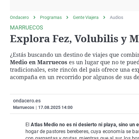
La rosa de los vientos
Caso
Extremadura
Gente viajera
Retornados
Galicia
Ondacero
Programas
Gente Viajera
Audios
Como el perro y el
Equipo de investigación
La Rioja
MARRUECOS
gato
Explora Fez, Volubilis y 
Operación Viuda
Navarra
Negra
País Vasco
¿Estás buscando un destino de viajes que comb
Medio en Marruecos
es un lugar que no te pued
tradicionales, este rincón del país ofrece una e
acompaña en un recorrido por algunos de sus d
ondacero.es
Marruecos
|
17.08.2025 14:00
El
Atlas Medio no es ni desierto ni playa, sino un e
hogar de pastores bereberes, cuya economía se basa
con gargantas y grutas, mientras que al sur, los b