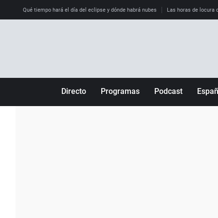
Qué tiempo hará el día del eclipse y dónde habrá nubes
Las horas de locura qu
Directo
Programas
Podcast
Espa
Más de uno
Los Perseguidos
Andalucía
Por fin
Malas decisiones
Aragón
Julia en la onda
Expedientes del más allá
Baleares
La brújula
El viaje del Guernica
Cantabria
Radioestadio
Invisibles
Cataluña
Radioestadio noche
Prohibido morirse
Comunidad de M
El colegio invisible
Esto no ha pasado
Comunitat Vale