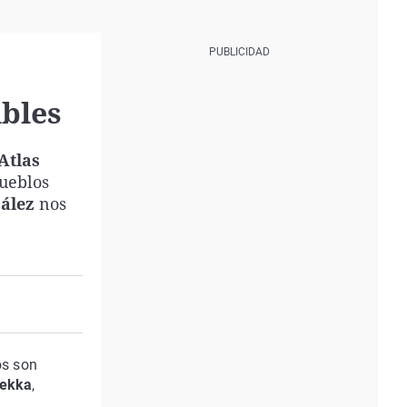
ibles
Atlas
pueblos
ález
nos
os son
zekka
,