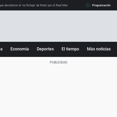
e decidieron el 'no fichaje' de Rodri por el Real Madrid y su 'sí' al Barça
Programación
La llamada de
ña
Economía
Deportes
El tiempo
Más noticias
Fútbol
Sociedad
Baloncesto
Mundo
Tenis
Salud
Motor
Cultura
Ciencia y Tecnología
adrid
Gastronomía
nciana
Medio ambiente