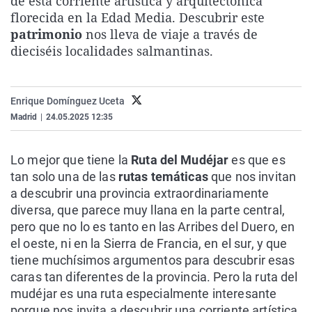
de esta corriente artística y arquitectónica
La rosa de los vientos
Caso
Extremadura
Virales
florecida en la Edad Media. Descubrir este
patrimonio
nos lleva de viaje a través de
Gente viajera
Retornados
Galicia
Televisión
dieciséis localidades salmantinas.
Como el perro y el gat
Equipo de investigaci
La Rioja
Elecciones
Operación Viuda Negr
Navarra
Enrique Domínguez Uceta
País Vasco
Madrid
|
24.05.2025 12:35
Lo mejor que tiene la
Ruta del Mudéjar
es que es
tan solo una de las
rutas temáticas
que nos invitan
a descubrir una provincia extraordinariamente
diversa, que parece muy llana en la parte central,
pero que no lo es tanto en las Arribes del Duero, en
el oeste, ni en la Sierra de Francia, en el sur, y que
tiene muchísimos argumentos para descubrir esas
caras tan diferentes de la provincia. Pero la ruta del
mudéjar es una ruta especialmente interesante
porque nos invita a descubrir una corriente artística