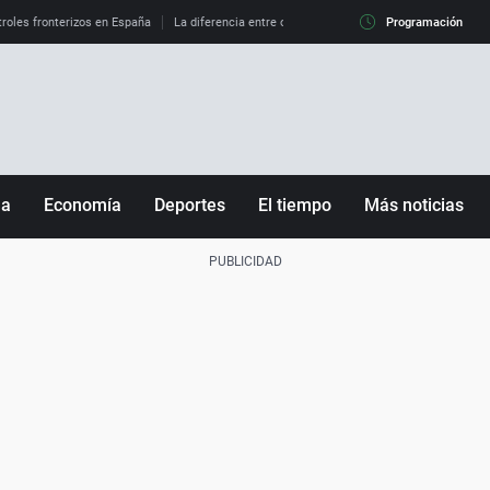
roles fronterizos en España
La diferencia entre observar el eclipse al 99% y al 100%
Programación
ña
Economía
Deportes
El tiempo
Más noticias
Fútbol
Sociedad
Baloncesto
Mundo
Tenis
Salud
Motor
Cultura
Ciencia y Tecnología
adrid
Gastronomía
nciana
Medio ambiente