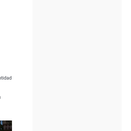
ntidad
u