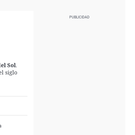
el Sol
.
el siglo
a