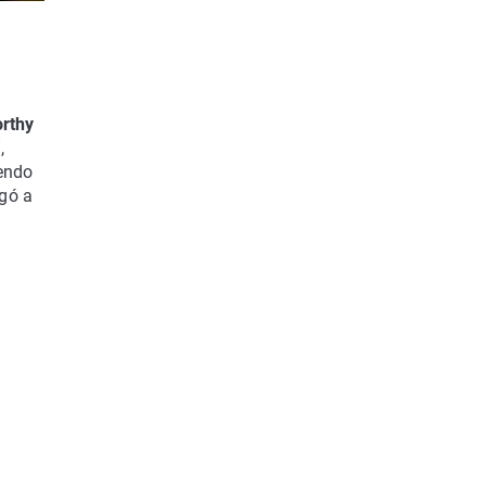
rthy
,
iendo
egó a