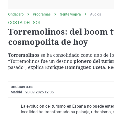
La rosa de los vientos
Caso
Extremadura
Gente viajera
Retornados
Galicia
Ondacero
Programas
Gente Viajera
Audios
Como el perro y el
Equipo de investigación
La Rioja
COSTA DEL SOL
gato
Torremolinos: del boom tu
Operación Viuda
Navarra
Negra
País Vasco
cosmopolita de hoy
Torremolinos
se ha consolidado como uno de lo
“Torremolinos fue un destino
pionero del turi
pasado”, explica
Enrique Domínguez Uceta
. Re
ondacero.es
Madrid
|
20.09.2025 12:35
La evolución del turismo en España no puede enten
localidad ha transformado su paisaje, urbanismo, 