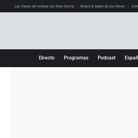
Las claves del eclipse con Sara García
Muere el padre de Leo Messi
Cont
Directo
Programas
Podcast
Espa
Más de uno
Los Perseguidos
Andalucía
Por fin
Malas decisiones
Aragón
Julia en la onda
Expedientes del más allá
Baleares
La brújula
El viaje del Guernica
Cantabria
Radioestadio
Invisibles
Cataluña
Radioestadio noche
Prohibido morirse
Comunidad de M
El colegio invisible
Esto no ha pasado
Comunitat Vale