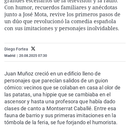
grandes escenarios de la televisión y la radio.
La rosa de los vientos
Caso
Extremadura
Virales
Con humor, recuerdos familiares y anécdotas
junto a José Mota, revive los primeros pasos de
Gente viajera
Retornados
Galicia
Televisión
un dúo que revolucionó la comedia española
Como el perro y el gat
Equipo de investigaci
La Rioja
Elecciones
con sus imitaciones y personajes inolvidables.
Operación Viuda Negr
Navarra
País Vasco
Diego Fortea
Madrid
|
20.08.2025 07:30
Juan Muñoz creció en un edificio lleno de
personajes que parecían salidos de un guion
cómico: vecinos que se colaban en casa al olor de
las patatas, una hippie que se cambiaba en el
ascensor y hasta una profesora que había dado
clases de canto a Montserrat Caballé. Entre esa
fauna de barrio y sus primeras imitaciones en la
tómbola de la feria, se fue forjando el humorista.