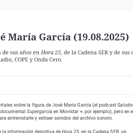
Virales
Televisión
Elecciones
sé María García (19.08.2025)
a de sus años en
Hora 25
, de la Cadena SER y de sus d
adio, COPE y Onda Cero.
les sobre la figura de José María García (el podcast
Saludo
l documental
Supergarcía
en Movistar +, por ejemplo), pero en 
a entrevistarle y extraer sonidos del archivo sonoro.
de la información deportiva de
Hora 25
, en la Cadena SER, un