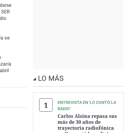
adarse
a SER
dio
ía se
e
nzaría
abril
LO MÁS
ENTREVISTA EN 'LO CONTÓ LA
RADIO'
Carlos Alsina repasa sus
más de 30 años de
trayectoria radiofónica