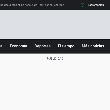
e decidieron el 'no fichaje' de Rodri por el Real Madrid y su 'sí' al Barça
Programación
La llamada de
ña
Economía
Deportes
El tiempo
Más noticias
Fútbol
Sociedad
Baloncesto
Mundo
Tenis
Salud
Motor
Cultura
Ciencia y Tecnología
adrid
Gastronomía
nciana
Medio ambiente