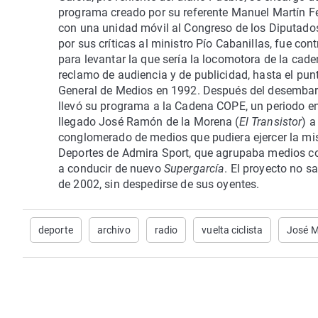
programa creado por su referente Manuel Martín Fer
con una unidad móvil al Congreso de los Diputados 
por sus críticas al ministro Pío Cabanillas, fue c
para levantar la que sería la locomotora de la cad
reclamo de audiencia y de publicidad, hasta el punt
General de Medios en 1992. Después del desembarc
llevó su programa a la Cadena COPE, un periodo en e
llegado José Ramón de la Morena (
El Transistor
) a
conglomerado de medios que pudiera ejercer la mis
Deportes de Admira Sport, que agrupaba medios co
a conducir de nuevo
Supergarcía
. El proyecto no s
de 2002, sin despedirse de sus oyentes.
deporte
archivo
radio
vuelta ciclista
José M