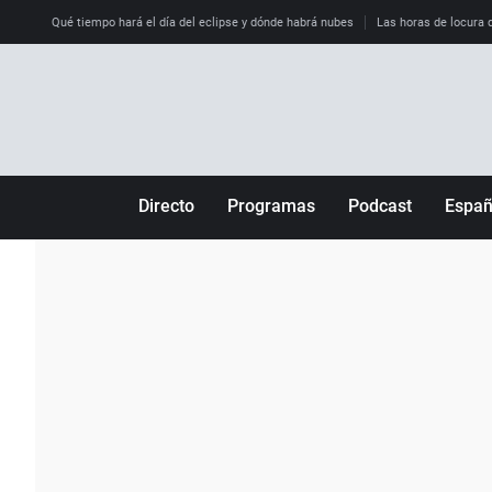
Qué tiempo hará el día del eclipse y dónde habrá nubes
Las horas de locura qu
Directo
Programas
Podcast
Espa
Más de uno
Los Perseguidos
Andalucía
Por fin
Malas decisiones
Aragón
Julia en la onda
Expedientes del más allá
Baleares
La brújula
El viaje del Guernica
Cantabria
Radioestadio
Invisibles
Cataluña
Radioestadio noche
Prohibido morirse
Comunidad de M
El colegio invisible
Esto no ha pasado
Comunitat Vale