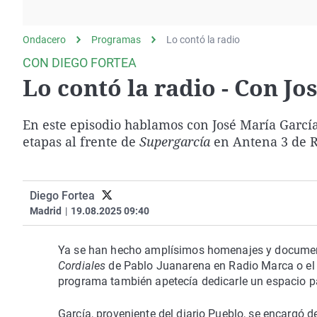
La rosa de los vientos
Caso
Extremadura
Gente viajera
Retornados
Galicia
Ondacero
Programas
Lo contó la radio
Como el perro y el
Equipo de investigación
La Rioja
CON DIEGO FORTEA
gato
Lo contó la radio - Con Jo
Operación Viuda
Navarra
Negra
País Vasco
En este episodio hablamos con José María Garcí
etapas al frente de
Supergarcía
en Antena 3 de R
Diego Fortea
Madrid
|
19.08.2025 09:40
Ya se han hecho amplísimos homenajes y documenta
Cordiales
de Pablo Juanarena en Radio Marca o e
programa también apetecía dedicarle un espacio par
García, proveniente del diario Pueblo, se encargó 