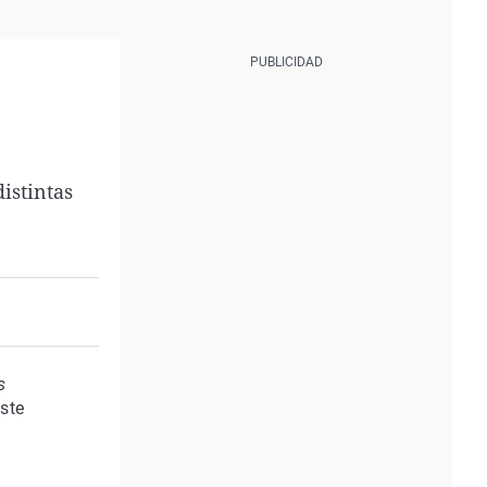
istintas
s
este