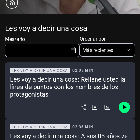
Les voy a decir una cosa
Ordenar por
Mes/año
Más recientes
02:05 MIN
LES VOY A DECIR UNA COSA
Les voy a decir una cosa: Rellene usted la
Ene
Feb
Mar
Abr
línea de puntos con los nombres de los
protagonistas
May
Jun
Jul
Ago
Sep
Oct
Nov
Dic
Borrar
Mes actual
02:36 MIN
LES VOY A DECIR UNA COSA
Les voy a decir una cosa: A sus 85 años ve