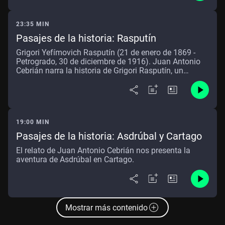
convirtió en uno de los elementos más icónicos de su
obra. A pesar de su éxito literario, la vida de Lovecraft
estuvo marcada por la soledad, la depresión y ciertos
23:35 MIN
rasgos reaccionarios y fascistas. Su muerte, a los 46
Pasajes de la historia: Rasputín
años, no impidió que su leyenda y su obra siguieran
creciendo y convirtiéndolo en una de las figuras más
Grigori Yefímovich Rasputín (21 de enero de 1869 -
influyentes de la literatura fantástica del siglo XX.
Petrogrado, 30 de diciembre de 1916). Juan Antonio
Cebrián narra la historia de Grigori Rasputín, un
personaje controvertido y enigmático que vivió a
finales del siglo XIX y principios del XX en Rusia.
Rasputín era un monje que se ganó la confianza de la
familia imperial de los Romanov, especialmente del
zar Nicolás II y la zarina Alejandra, debido a sus
19:00 MIN
supuestos poderes curativos y de adivinación.
Pasajes de la historia: Asdrúbal y Cartago
El relato de Juan Antonio Cebrián nos presenta la
aventura de Asdrúbal en Cartago.
Mostrar más contenido