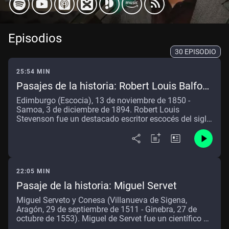
Episodios
30 EPISODIO
25:54 MIN
Pasajes de la historia: Robert Louis Balfour
Stevenson
Edimburgo (Escocia), 13 de noviembre de 1850 -
Samoa, 3 de diciembre de 1894. Robert Louis
Stevenson fue un destacado escritor escocés del siglo
XIX que, a pesar de una carrera literaria relativamente
corta de unos 15 años, dejó una impresionante obra
de más de 40 títulos, incluyendo ensayos, poesía y
novelas de aventuras que lo convirtieron en uno de los
autores más reconocidos de su época. Nacido en
22:05 MIN
Edimburgo en 1850, Stevenson mostró desde joven
una gran vocación literaria, aunque tuvo que luchar
Pasaje de la historia: Miguel Servet
contra la oposición de su padre, quien quería que
Miguel Serveto y Conesa (Villanueva de Sigena,
siguiera la tradición familiar de la ingeniería. Tras
Aragón, 29 de septiembre de 1511 - Ginebra, 27 de
estudiar leyes y ser diagnosticado con tuberculosis a
octubre de 1553). Miguel de Servet fue un científico y
los 23 años, Stevenson se dedicó a viajar por Europa y
pensador del siglo XVI que se enfrentó a las corrientes