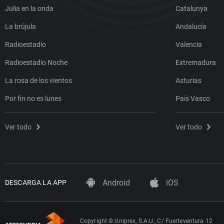
Julia en la onda
Catalunya
La brújula
Andalucía
Radioestadio
Valencia
Radioestadio Noche
Extremadura
La rosa de los vientos
Asturias
Por fin no es lunes
País Vasco
Ver todo
Ver todo
Android
iOS
DESCARGA LA APP
Copyright © Uniprex, S.A.U., C/ Fuerteventura 12