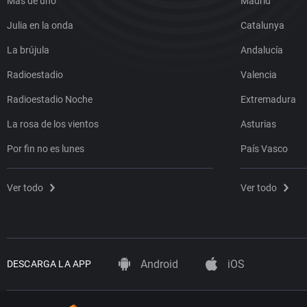
Más de uno
Madrid
Julia en la onda
Catalunya
La brújula
Andalucía
Radioestadio
Valencia
Radioestadio Noche
Extremadura
La rosa de los vientos
Asturias
Por fin no es lunes
País Vasco
Ver todo
Ver todo
Android
iOS
DESCARGA LA APP