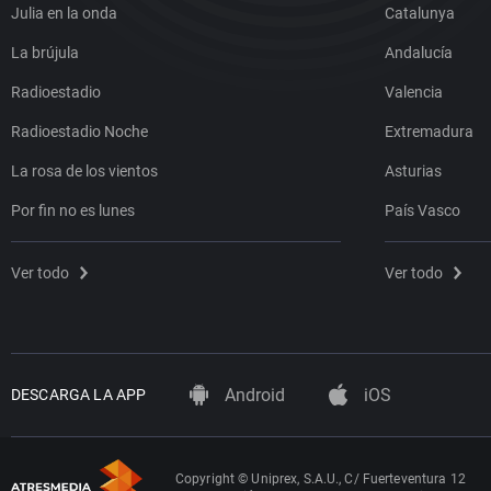
Julia en la onda
Catalunya
La brújula
Andalucía
Radioestadio
Valencia
Radioestadio Noche
Extremadura
La rosa de los vientos
Asturias
Por fin no es lunes
País Vasco
Ver todo
Ver todo
Android
iOS
DESCARGA LA APP
Copyright © Uniprex, S.A.U., C/ Fuerteventura 12