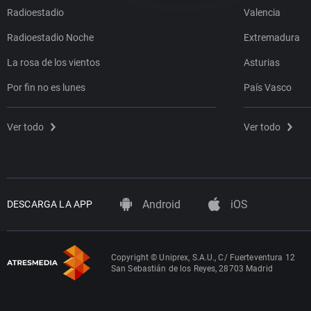
Radioestadio
Valencia
Radioestadio Noche
Extremadura
La rosa de los vientos
Asturias
Por fin no es lunes
País Vasco
Ver todo
Ver todo
Android
iOS
DESCARGA LA APP
Copyright © Uniprex, S.A.U., C/ Fuerteventura 12
San Sebastián de los Reyes, 28703 Madrid