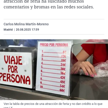
atracción de feria ha suscitado muchos
La rosa de los vientos
Caso
Extremadura
Virales
comentarios y bromas en las redes sociales.
Gente viajera
Retornados
Galicia
Televisión
Como el perro y el gat
Equipo de investigaci
La Rioja
Elecciones
Carlos Molina Martín-Moreno
Operación Viuda Negr
Navarra
Madrid
|
20.08.2025 17:59
País Vasco
Ven la tabla de precios de una atracción de feria y no dan crédito a lo que
ven | X