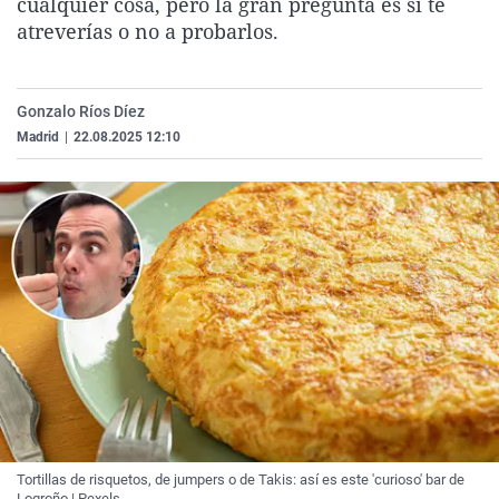
cualquier cosa, pero la gran pregunta es si te
La rosa de los vientos
Caso
Extremadura
Virales
atreverías o no a probarlos.
Gente viajera
Retornados
Galicia
Televisión
Como el perro y el gat
Equipo de investigaci
La Rioja
Elecciones
Gonzalo Ríos Díez
Operación Viuda Negr
Navarra
Madrid
|
22.08.2025 12:10
País Vasco
Tortillas de risquetos, de jumpers o de Takis: así es este 'curioso' bar de
Logroño | Pexels