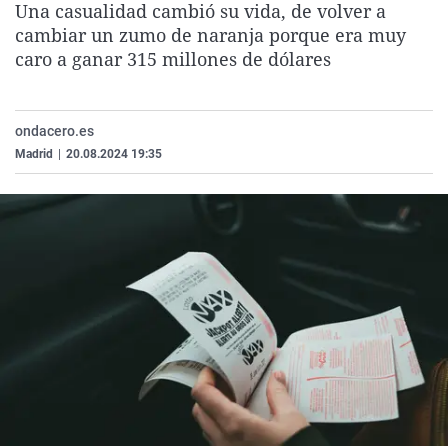
Una casualidad cambió su vida, de volver a
La rosa de los vientos
Caso
Extremadura
Virales
cambiar un zumo de naranja porque era muy
Gente viajera
Retornados
Galicia
Televisión
caro a ganar 315 millones de dólares
Como el perro y el gat
Equipo de investigaci
La Rioja
Elecciones
Operación Viuda Negr
Navarra
ondacero.es
Madrid
|
20.08.2024 19:35
País Vasco