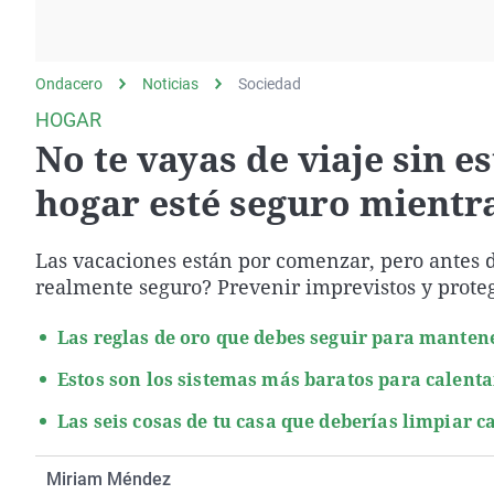
La rosa de los vientos
Caso
Extremadura
Gente viajera
Retornados
Galicia
Ondacero
Noticias
Como el perro y el
Sociedad
Equipo de investigación
La Rioja
gato
HOGAR
Operación Viuda
Navarra
No te vayas de viaje sin es
Negra
País Vasco
hogar esté seguro mientra
Las vacaciones están por comenzar, pero antes d
realmente seguro? Prevenir imprevistos y proteg
Las reglas de oro que debes seguir para mantene
Estos son los sistemas más baratos para calenta
Las seis cosas de tu casa que deberías limpiar 
Miriam Méndez