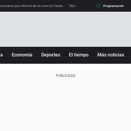
uncionaria que informó de la crisis en Ceuta
"No hay mafias, que no nos engañen": exper
Programación
ña
Economía
Deportes
El tiempo
Más noticias
Fútbol
Sociedad
Baloncesto
Mundo
Tenis
Salud
Motor
Cultura
Ciencia y Tecnología
adrid
Gastronomía
nciana
Medio ambiente