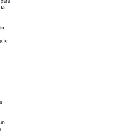
 para
 la
ón
uier
na
 un
s