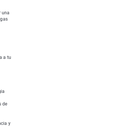
r una
agas
a a tu
gia
s de
cia y