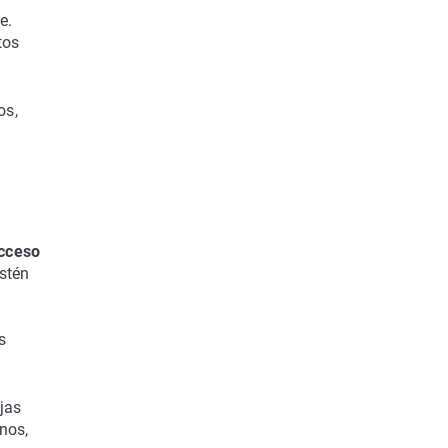
e.
tos
os,
acceso
estén
s
jas
nos,