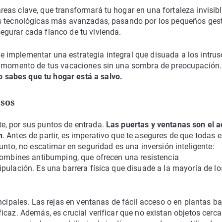
as clave, que transformará tu hogar en una fortaleza invisibl
es tecnológicas más avanzadas, pasando por los pequeños ges
gurar cada flanco de tu vivienda.
 de implementar una estrategia integral que disuada a los intrus
da momento de tus vacaciones sin una sombra de preocupación.
sabes que tu hogar está a salvo.
esos
e, por sus puntos de entrada.
Las puertas y ventanas son el 
n
. Antes de partir, es imperativo que te asegures de que todas 
punto, no escatimar en seguridad es una inversión inteligente:
 bombines antibumping, que ofrecen una resistencia
pulación. Es una barrera física que disuade a la mayoría de lo
ncipales. Las rejas en ventanas de fácil acceso o en plantas ba
icaz. Además, es crucial verificar que no existan objetos cerca