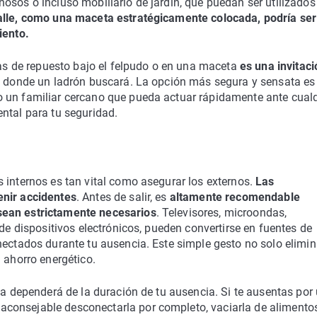
osos o incluso mobiliario de jardín, que puedan ser utilizados
lle, como una maceta estratégicamente colocada, podría ser
iento.
 las de repuesto bajo el felpudo o en una maceta
es una invitaci
es donde un ladrón buscará. La opción más segura y sensata es
 un familiar cercano que pueda actuar rápidamente ante cualq
ntal para tu seguridad.
 internos es tan vital como asegurar los externos.
Las
enir accidentes
. Antes de salir, es
altamente recomendable
sean estrictamente necesarios
. Televisores, microondas,
 de dispositivos electrónicos, pueden convertirse en fuentes de
nectados durante tu ausencia. Este simple gesto no solo elimi
 ahorro energético.
la dependerá de la duración de tu ausencia. Si te ausentas por
consejable desconectarla por completo, vaciarla de alimento