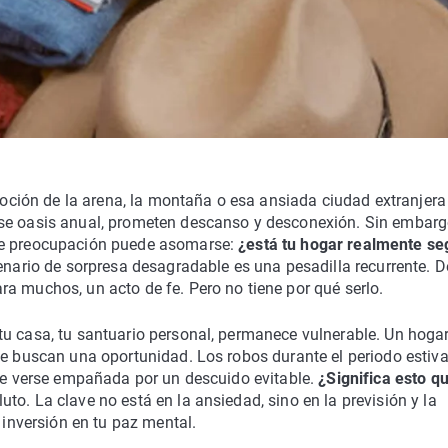
emoción de la arena, la montaña o esa ansiada ciudad extranjera
ese oasis anual, prometen descanso y desconexión. Sin embarg
 de preocupación puede asomarse:
¿está tu hogar realmente se
enario de sorpresa desagradable es una pesadilla recurrente. D
a muchos, un acto de fe. Pero no tiene por qué serlo.
tu casa, tu santuario personal, permanece vulnerable. Un hoga
ue buscan una oportunidad. Los robos durante el periodo estiva
ede verse empañada por un descuido evitable.
¿Significa esto q
uto. La clave no está en la ansiedad, sino en la previsión y la
 inversión en tu paz mental.