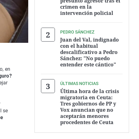
presunto agresor tras el
crimen en la
intervención policial
PEDRO SÁNCHEZ
Juan del Val, indignado
con el habitual
descalificativo a Pedro
Sánchez: "No puedo
entender este cántico"
o, en
guro?
ejar
ÚLTIMAS NOTICIAS
Última hora de la crisis
migratoria en Ceuta:
Tres gobiernos de PP y
r
Vox anuncian que no
l se
aceptarán menores
ue
procedentes de Ceuta