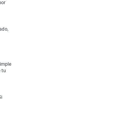
por
ado,
simple
 tu
Si