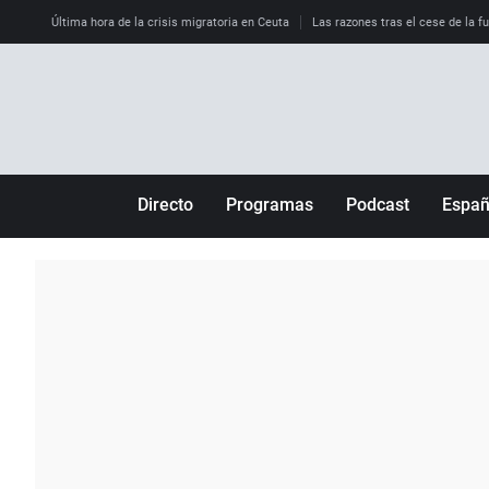
Última hora de la crisis migratoria en Ceuta
Las razones tras el cese de la f
Directo
Programas
Podcast
Espa
Más de uno
Los Perseguidos
Andalucía
Por fin
Malas decisiones
Aragón
Julia en la onda
Expedientes del más allá
Baleares
La brújula
El viaje del Guernica
Cantabria
Radioestadio
Invisibles
Cataluña
Radioestadio noche
Prohibido morirse
Comunidad de M
El colegio invisible
Esto no ha pasado
Comunitat Vale