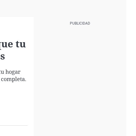
que tu
es
tu hogar
 completa.