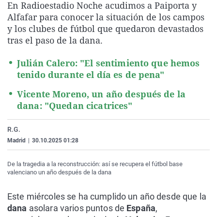
En Radioestadio Noche acudimos a Paiporta y
La rosa de los vientos
Caso
Extremadura
Virales
Alfafar para conocer la situación de los campos
Gente viajera
Retornados
Galicia
Televisión
y los clubes de fútbol que quedaron devastados
tras el paso de la dana.
Como el perro y el gat
Equipo de investigaci
La Rioja
Elecciones
Operación Viuda Negr
Navarra
Julián Calero: "El sentimiento que hemos
tenido durante el día es de pena"
País Vasco
Vicente Moreno, un año después de la
dana: "Quedan cicatrices"
R.G.
Madrid
|
30.10.2025 01:28
De la tragedia a la reconstrucción: así se recupera el fútbol base
valenciano un año después de la dana
Este miércoles se ha cumplido un año desde que la
dana
asolara varios puntos de
España
,