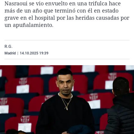
Nasraoui se vio envuelto en una trifulca hace
La rosa de los vientos
Caso
Extremadura
Virales
más de un año que terminó con él en estado
Gente viajera
Retornados
Galicia
Televisión
grave en el hospital por las heridas causadas por
un apuñalamiento.
Como el perro y el gat
Equipo de investigaci
La Rioja
Elecciones
Operación Viuda Negr
Navarra
R.G.
País Vasco
Madrid
|
14.10.2025 19:39