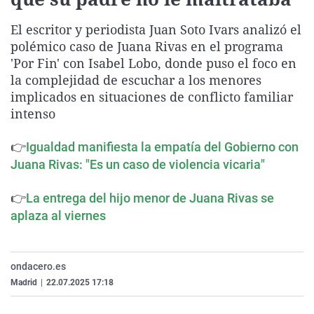
La rosa de los vientos
Caso
Extremadura
Virales
El escritor y periodista Juan Soto Ivars analizó el
Gente viajera
Retornados
Galicia
Televisión
polémico caso de Juana Rivas en el programa
Como el perro y el gat
Equipo de investigaci
La Rioja
Elecciones
'Por Fin' con Isabel Lobo, donde puso el foco en
la complejidad de escuchar a los menores
Operación Viuda Negr
Navarra
implicados en situaciones de conflicto familiar
País Vasco
intenso
👉
Igualdad manifiesta la empatía del Gobierno con
Juana Rivas: "Es un caso de violencia vicaria"
👉
La entrega del hijo menor de Juana Rivas se
aplaza al viernes
ondacero.es
Madrid
|
22.07.2025 17:18