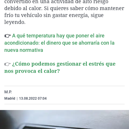
convertido en una actividad de alto riesgo
La rosa de los vientos
Caso
Extremadura
Virales
debido al calor. Si quieres saber cómo mantener
frío tu vehículo sin gastar energía, sigue
Gente viajera
Retornados
Galicia
Televisión
leyendo.
Como el perro y el gat
Equipo de investigaci
La Rioja
Elecciones
👉
Operación Viuda Negr
Navarra
A qué temperatura hay que poner el aire
acondicionado: el dinero que se ahorraría con la
País Vasco
nueva normativa
👉
¿Cómo podemos gestionar el estrés que
nos provoca el calor?
M.P.
Madrid
|
13.08.2022 07:04