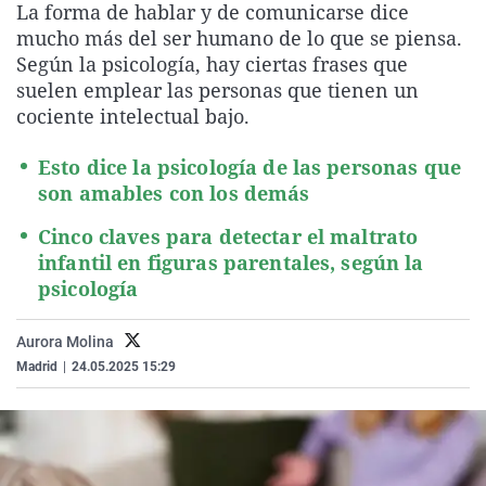
La forma de hablar y de comunicarse dice
La rosa de los vientos
Caso
Extremadura
Virales
mucho más del ser humano de lo que se piensa.
Gente viajera
Retornados
Galicia
Televisión
Según la psicología, hay ciertas frases que
suelen emplear las personas que tienen un
Como el perro y el gat
Equipo de investigaci
La Rioja
Elecciones
cociente intelectual bajo.
Operación Viuda Negr
Navarra
Esto dice la psicología de las personas que
País Vasco
son amables con los demás
Cinco claves para detectar el maltrato
infantil en figuras parentales, según la
psicología
Aurora Molina
Madrid
|
24.05.2025 15:29