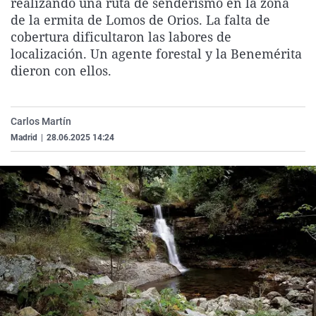
realizando una ruta de senderismo en la zona
La rosa de los vientos
Caso
Extremadura
Virales
de la ermita de Lomos de Orios. La falta de
cobertura dificultaron las labores de
Gente viajera
Retornados
Galicia
Televisión
localización. Un agente forestal y la Benemérita
Como el perro y el gat
Equipo de investigaci
La Rioja
Elecciones
dieron con ellos.
Operación Viuda Negr
Navarra
País Vasco
Carlos Martín
Madrid
|
28.06.2025 14:24