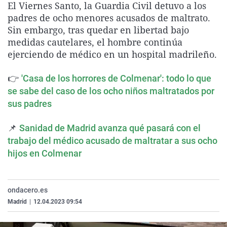
El Viernes Santo, la Guardia Civil detuvo a los
La rosa de los vientos
Caso
Extremadura
Virales
padres de ocho menores acusados de maltrato.
Gente viajera
Retornados
Galicia
Televisión
Sin embargo, tras quedar en libertad bajo
medidas cautelares, el hombre continúa
Como el perro y el gat
Equipo de investigaci
La Rioja
Elecciones
ejerciendo de médico en un hospital madrileño.
Operación Viuda Negr
Navarra
👉
'Casa de los horrores de Colmenar': todo lo que
País Vasco
se sabe del caso de los ocho niños maltratados por
sus padres
📌
Sanidad de Madrid avanza qué pasará con el
trabajo del médico acusado de maltratar a sus ocho
hijos en Colmenar
ondacero.es
Madrid
|
12.04.2023 09:54