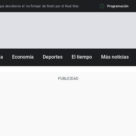
e decidieron el 'no fichaje' de Rodri por el Real Madrid y su 'sí' al Barça
Programación
La llamada de
ña
Economía
Deportes
El tiempo
Más noticias
Fútbol
Sociedad
Baloncesto
Mundo
Tenis
Salud
Motor
Cultura
Ciencia y Tecnología
adrid
Gastronomía
nciana
Medio ambiente