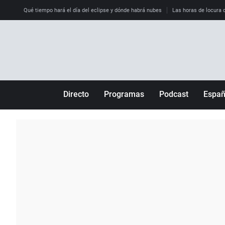
Qué tiempo hará el día del eclipse y dónde habrá nubes
Las horas de locura qu
Directo
Programas
Podcast
Espa
Más de uno
Los Perseguidos
Andalucía
Por fin
Malas decisiones
Aragón
Julia en la onda
Expedientes del más allá
Baleares
La brújula
El viaje del Guernica
Cantabria
Radioestadio
Invisibles
Cataluña
Radioestadio noche
Prohibido morirse
Comunidad de M
El colegio invisible
Esto no ha pasado
Comunitat Vale