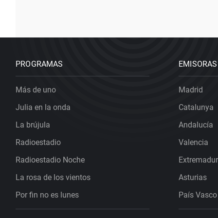
PROGRAMAS
EMISORAS
Más de uno
Madrid
Julia en la onda
Catalunya
La brújula
Andalucía
Radioestadio
Valencia
Radioestadio Noche
Extremadu
La rosa de los vientos
Asturias
Por fin no es lunes
País Vasco