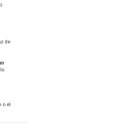
o
az de
un
 lo
 o el