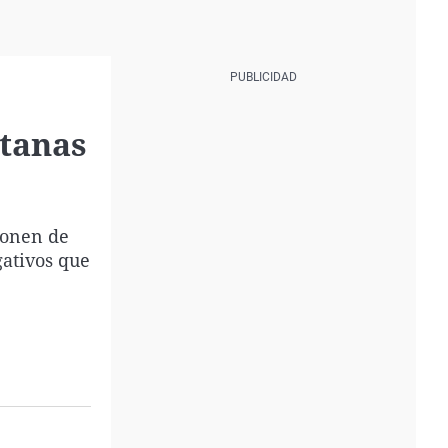
ntanas
ponen de
gativos que