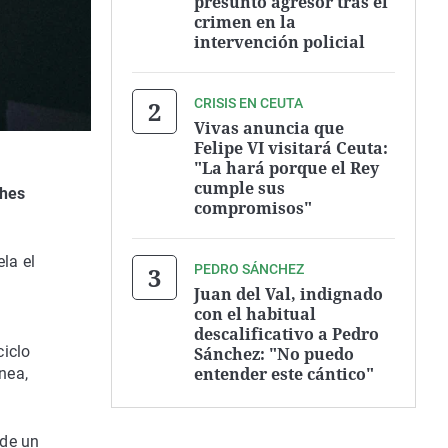
presunto agresor tras el
crimen en la
intervención policial
CRISIS EN CEUTA
Vivas anuncia que
Felipe VI visitará Ceuta:
"La hará porque el Rey
cumple sus
ches
compromisos"
ela el
PEDRO SÁNCHEZ
Juan del Val, indignado
con el habitual
descalificativo a Pedro
ciclo
Sánchez: "No puedo
entender este cántico"
nea,
 de un