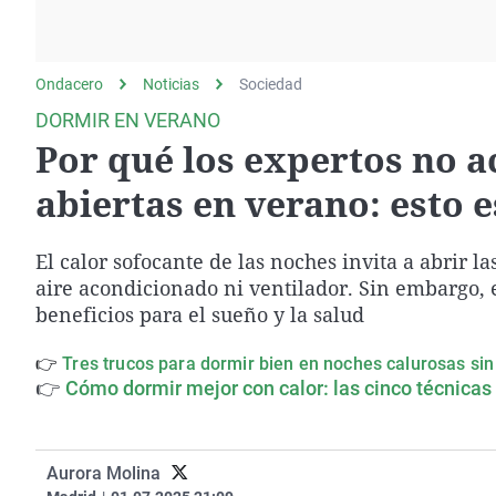
La rosa de los vientos
Caso
Extremadura
Gente viajera
Retornados
Galicia
Ondacero
Noticias
Como el perro y el
Sociedad
Equipo de investigación
La Rioja
gato
DORMIR EN VERANO
Operación Viuda
Navarra
Por qué los expertos no 
Negra
País Vasco
abiertas en verano: esto e
El calor sofocante de las noches invita a abrir 
aire acondicionado ni ventilador. Sin embargo, 
beneficios para el sueño y la salud
👉
Tres trucos para dormir bien en noches calurosas sin
👉
Cómo dormir mejor con calor: las cinco técnica
Aurora Molina