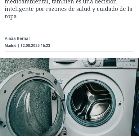
medioambiental, también es una decisión
La rosa de los vientos
Caso
Extremadura
Virales
inteligente por razones de salud y cuidado de la
ropa.
Gente viajera
Retornados
Galicia
Televisión
Como el perro y el gat
Equipo de investigaci
La Rioja
Elecciones
Operación Viuda Negr
Navarra
Alicia Bernal
Madrid
|
12.08.2025 16:23
País Vasco