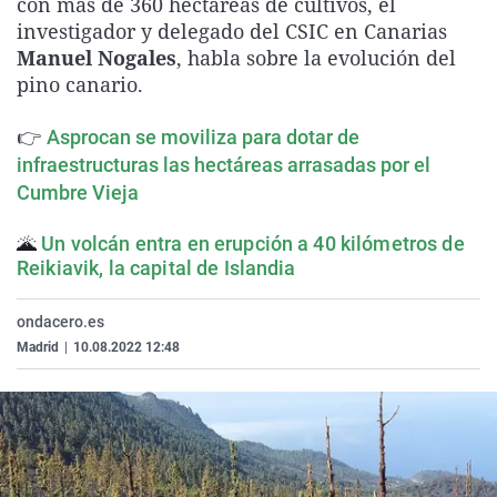
con más de 360 hectáreas de cultivos, el
La rosa de los vientos
Caso
Extremadura
Virales
investigador y delegado del CSIC en Canarias
Manuel Nogales
, habla sobre la evolución del
Gente viajera
Retornados
Galicia
Televisión
pino canario.
Como el perro y el gat
Equipo de investigaci
La Rioja
Elecciones
👉
Operación Viuda Negr
Navarra
Asprocan se moviliza para dotar de
infraestructuras las hectáreas arrasadas por el
País Vasco
Cumbre Vieja
🌋
Un volcán entra en erupción a 40 kilómetros de
Reikiavik, la capital de Islandia
ondacero.es
Madrid
|
10.08.2022 12:48