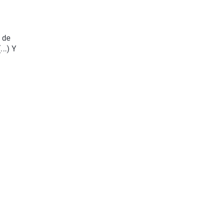
 de
...) Y