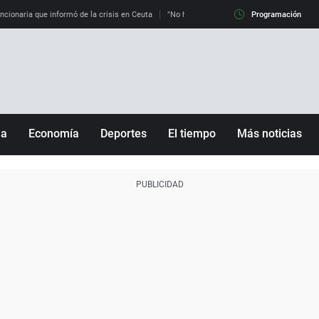
uncionaria que informó de la crisis en Ceuta
"No hay mafias, que no nos engañen": exper
Programación
ña
Economía
Deportes
El tiempo
Más noticias
Fútbol
Sociedad
Baloncesto
Mundo
Tenis
Salud
Motor
Cultura
Ciencia y Tecnología
adrid
Gastronomía
nciana
Medio ambiente