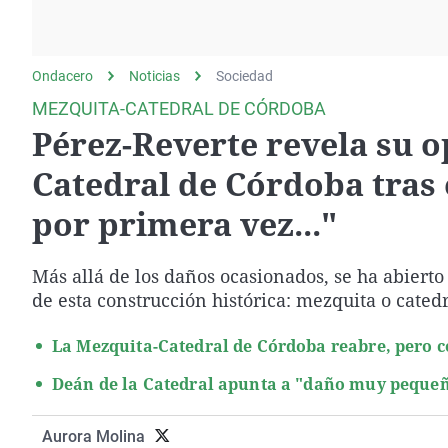
La rosa de los vientos
Caso
Extremadura
Gente viajera
Retornados
Galicia
Ondacero
Noticias
Como el perro y el
Sociedad
Equipo de investigación
La Rioja
gato
MEZQUITA-CATEDRAL DE CÓRDOBA
Operación Viuda
Navarra
Pérez-Reverte revela su o
Negra
País Vasco
Catedral de Córdoba tras 
por primera vez..."
Más allá de los daños ocasionados, se ha abierto
de esta construcción histórica: mezquita o catedr
La Mezquita-Catedral de Córdoba reabre, pero c
Deán de la Catedral apunta a "daño muy pequeño
Aurora Molina