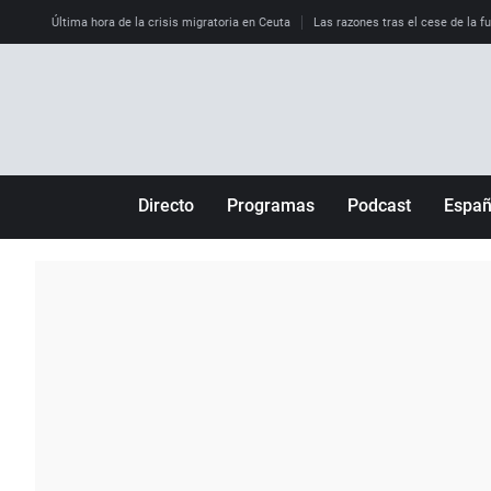
Última hora de la crisis migratoria en Ceuta
Las razones tras el cese de la f
Directo
Programas
Podcast
Espa
Más de uno
Los Perseguidos
Andalucía
Por fin
Malas decisiones
Aragón
Julia en la onda
Expedientes del más allá
Baleares
La brújula
El viaje del Guernica
Cantabria
Radioestadio
Invisibles
Cataluña
Radioestadio noche
Prohibido morirse
Comunidad de M
El colegio invisible
Esto no ha pasado
Comunitat Vale