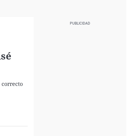
isé
 correcto