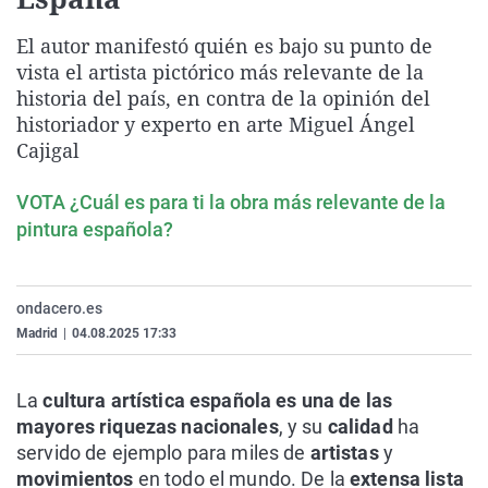
La rosa de los vientos
Caso
Extremadura
Virales
El autor manifestó quién es bajo su punto de
Gente viajera
Retornados
Galicia
Televisión
vista el artista pictórico más relevante de la
Como el perro y el gat
Equipo de investigaci
La Rioja
Elecciones
historia del país, en contra de la opinión del
historiador y experto en arte Miguel Ángel
Operación Viuda Negr
Navarra
Cajigal
País Vasco
VOTA ¿Cuál es para ti la obra más relevante de la
pintura española?
ondacero.es
Madrid
|
04.08.2025 17:33
La
cultura artística española es una de las
mayores riquezas nacionales
, y su
calidad
ha
servido de ejemplo para miles de
artistas
y
movimientos
en todo el mundo. De la
extensa lista