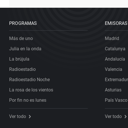
PROGRAMAS
EMISORAS
Más de uno
Madrid
Julia en la onda
Catalunya
La brújula
Andalucía
Radioestadio
Valencia
Radioestadio Noche
Extremadu
La rosa de los vientos
Asturias
Por fin no es lunes
País Vasco
Ver todo
Ver todo