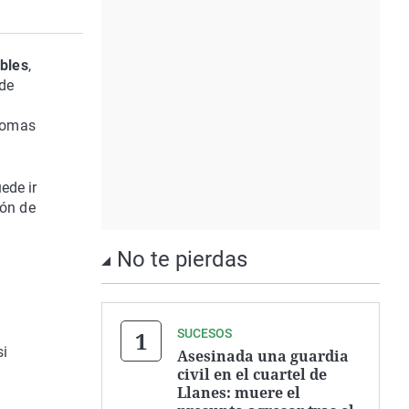
obles
,
 de
ónomas
ede ir
ión de
No te pierdas
SUCESOS
si
Asesinada una guardia
civil en el cuartel de
Llanes: muere el