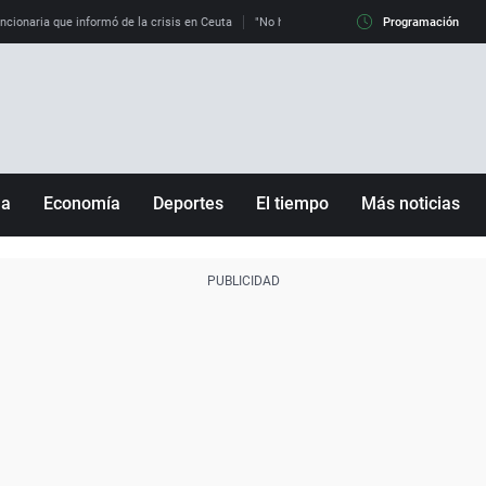
uncionaria que informó de la crisis en Ceuta
"No hay mafias, que no nos engañen": exper
Programación
ña
Economía
Deportes
El tiempo
Más noticias
Fútbol
Sociedad
Baloncesto
Mundo
Tenis
Salud
Motor
Cultura
Ciencia y Tecnología
adrid
Gastronomía
nciana
Medio ambiente