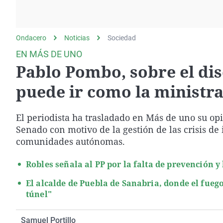
La rosa de los vientos
Caso
Extremadura
Gente viajera
Retornados
Galicia
Ondacero
Noticias
Como el perro y el
Sociedad
Equipo de investigación
La Rioja
gato
EN MÁS DE UNO
Operación Viuda
Navarra
Pablo Pombo, sobre el di
Negra
País Vasco
puede ir como la ministr
El periodista ha trasladado en Más de uno su op
Senado con motivo de la gestión de las crisis de 
comunidades autónomas.
Robles señala al PP por la falta de prevención y
El alcalde de Puebla de Sanabria, donde el fuego
túnel"
Samuel Portillo