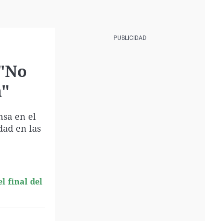
 "No
a"
nsa en el
dad en las
l final del