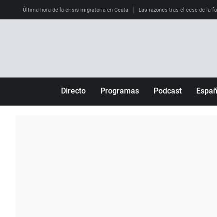
Última hora de la crisis migratoria en Ceuta
Las razones tras el cese de la f
Directo
Programas
Podcast
Espa
Más de uno
Los Perseguidos
Andalucía
Por fin
Malas decisiones
Aragón
Julia en la onda
Expedientes del más allá
Baleares
La brújula
El viaje del Guernica
Cantabria
Radioestadio
Invisibles
Cataluña
Radioestadio noche
Prohibido morirse
Comunidad de M
El colegio invisible
Esto no ha pasado
Comunitat Vale