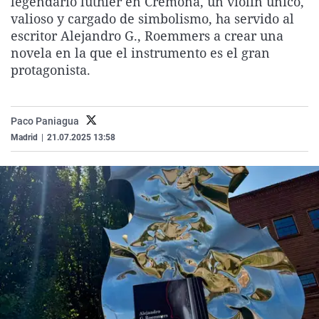
legendario luthier en Cremona, un violín único,
La rosa de los vientos
Caso
Extremadura
Virales
valioso y cargado de simbolismo, ha servido al
escritor Alejandro G., Roemmers a crear una
Gente viajera
Retornados
Galicia
Televisión
novela en la que el instrumento es el gran
Como el perro y el gat
Equipo de investigaci
La Rioja
Elecciones
protagonista.
Operación Viuda Negr
Navarra
País Vasco
Paco Paniagua
Madrid
|
21.07.2025 13:58