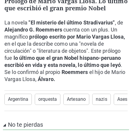
Prólogo de Mario Vargas Llosa. Lo último
que escribió el gran premio Nobel
La novela
"El misterio del último Stradivarius"
, de
Alejandro G. Roemmers
cuenta con un plus. Un
magnífico
prólogo escrito por Mario Vargas Llosa,
en el que la describe como una "novela de
circulación" o "literatura de objetos". Este prólogo
fue
lo último que el gran Nobel hispano-peruano
escribió en vida y esta novela, lo último que leyó
.
Se lo confirmó al propio
Roemmers
el hijo de Mario
Vargas Llosa,
Álvaro.
Argentina
orquesta
Artesano
nazis
Asesin
No te pierdas