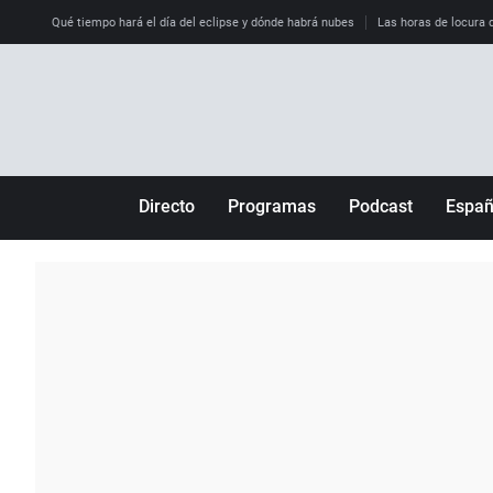
Qué tiempo hará el día del eclipse y dónde habrá nubes
Las horas de locura qu
Directo
Programas
Podcast
Espa
Más de uno
Los Perseguidos
Andalucía
Por fin
Malas decisiones
Aragón
Julia en la onda
Expedientes del más allá
Baleares
La brújula
El viaje del Guernica
Cantabria
Radioestadio
Invisibles
Cataluña
Radioestadio noche
Prohibido morirse
Comunidad de M
El colegio invisible
Esto no ha pasado
Comunitat Vale