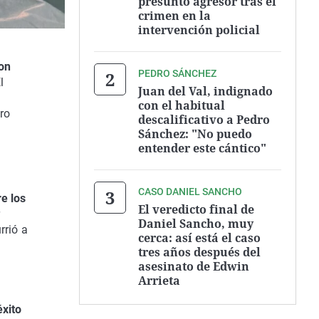
presunto agresor tras el
crimen en la
intervención policial
on
PEDRO SÁNCHEZ
El
Juan del Val, indignado
con el habitual
ro
descalificativo a Pedro
Sánchez: "No puedo
entender este cántico"
CASO DANIEL SANCHO
e los
El veredicto final de
r
Daniel Sancho, muy
rrió a
cerca: así está el caso
tres años después del
asesinato de Edwin
Arrieta
éxito