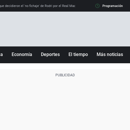
e decidieron el 'no fichaje' de Rodri por el Real Madrid y su 'sí' al Barça
Programación
La llamada de
ña
Economía
Deportes
El tiempo
Más noticias
Fútbol
Sociedad
Baloncesto
Mundo
Tenis
Salud
Motor
Cultura
Ciencia y Tecnología
adrid
Gastronomía
nciana
Medio ambiente