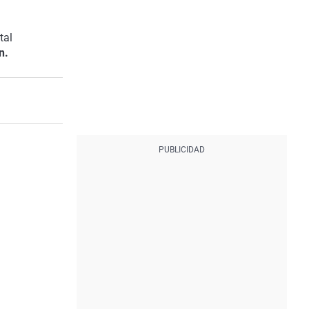
tal
n.