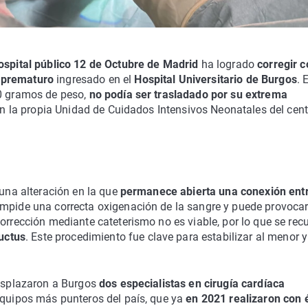
ospital público 12 de Octubre de Madrid
ha logrado
corregir c
é prematuro
ingresado en el
Hospital Universitario de Burgos
. 
00 gramos de peso,
no podía ser trasladado por su extrema
 en la propia Unidad de Cuidados Intensivos Neonatales del cent
 una alteración en la que
permanece abierta una conexión entr
 impide una correcta oxigenación de la sangre y puede provoca
orrección mediante cateterismo no es viable, por lo que se recu
ductus
. Este procedimiento fue clave para estabilizar al menor y
desplazaron a Burgos
dos especialistas en cirugía cardíaca
 equipos más punteros del país, que ya
en 2021 realizaron con 