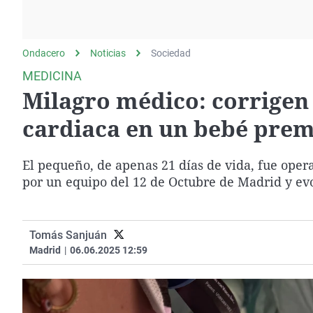
La rosa de los vientos
Caso
Extremadura
Gente viajera
Retornados
Galicia
Ondacero
Noticias
Como el perro y el
Sociedad
Equipo de investigación
La Rioja
gato
MEDICINA
Operación Viuda
Navarra
Milagro médico: corrige
Negra
País Vasco
cardiaca en un bebé prem
El pequeño, de apenas 21 días de vida, fue oper
por un equipo del 12 de Octubre de Madrid y ev
Tomás Sanjuán
Madrid
|
06.06.2025 12:59